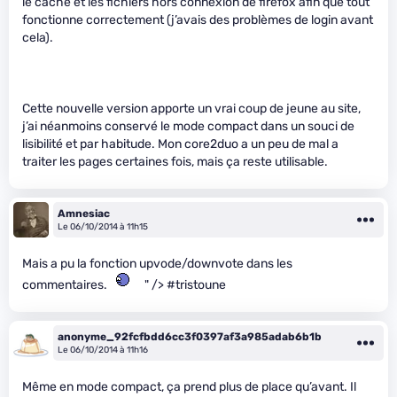
le cache et les fichiers hors connexion de firefox afin que tout
fonctionne correctement (j’avais des problèmes de login avant
cela).
Cette nouvelle version apporte un vrai coup de jeune au site,
j’ai néanmoins conservé le mode compact dans un souci de
lisibilité et par habitude. Mon core2duo a un peu de mal a
traiter les pages certaines fois, mais ça reste utilisable.
Amnesiac
Le 06/10/2014 à 11h15
Mais a pu la fonction upvode/downvote dans les
commentaires.
" /> #tristoune
anonyme_92fcfbdd6cc3f0397af3a985adab6b1b
Le 06/10/2014 à 11h16
Même en mode compact, ça prend plus de place qu’avant. Il