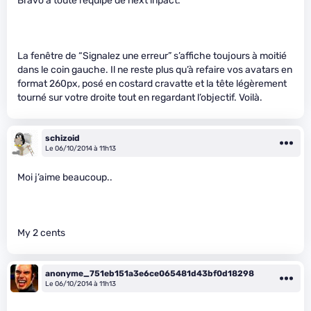
Bravo à toute l’équipe de next inpact.
La fenêtre de “Signalez une erreur” s’affiche toujours à moitié
dans le coin gauche. Il ne reste plus qu’à refaire vos avatars en
format 260px, posé en costard cravatte et la tête légèrement
tourné sur votre droite tout en regardant l’objectif. Voilà.
schizoid
Le 06/10/2014 à 11h13
Moi j’aime beaucoup..
My 2 cents
anonyme_751eb151a3e6ce065481d43bf0d18298
Le 06/10/2014 à 11h13