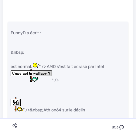
FunnyD a écrit :
&nbsp;
est normal,
" /> AMD s’est fait écrasé par Intel
" />
" />&nbsp;Athlon64 sur le déclin
853