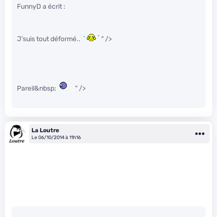
FunnyD a écrit :
J’suis tout déformé..
" />
Pareil&nbsp;
" />
La Loutre
Le 06/10/2014 à 11h16