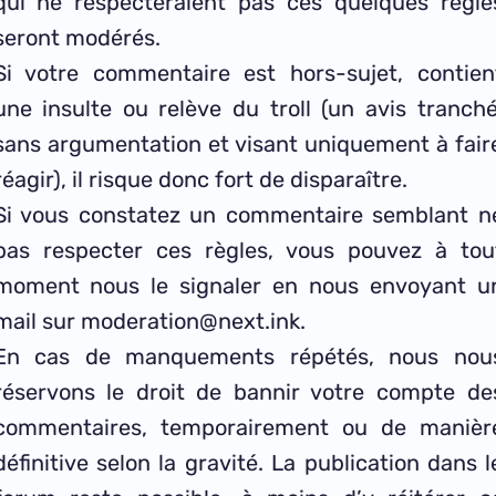
qui ne respecteraient pas ces quelques règle
seront modérés.
Si votre commentaire est hors-sujet, contien
une insulte ou relève du troll (un avis tranché
sans argumentation et visant uniquement à fair
réagir), il risque donc fort de disparaître.
Si vous constatez un commentaire semblant n
pas respecter ces règles, vous pouvez à tou
moment nous le signaler en nous envoyant u
mail sur moderation@next.ink.
En cas de manquements répétés, nous nou
réservons le droit de bannir votre compte de
commentaires, temporairement ou de manièr
définitive selon la gravité. La publication dans l