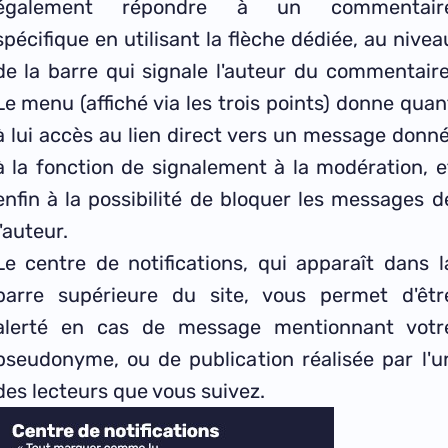
également répondre à un commentair
spécifique en utilisant la flèche dédiée, au nivea
de la barre qui signale l'auteur du commentaire
Le menu (affiché via les trois points) donne quan
à lui accès au lien direct vers un message donné
à la fonction de signalement à la modération, e
enfin à la possibilité de bloquer les messages d
l'auteur.
Le centre de notifications, qui apparaît dans l
barre supérieure du site, vous permet d'êtr
alerté en cas de message mentionnant votr
pseudonyme, ou de publication réalisée par l'u
des lecteurs que vous suivez.