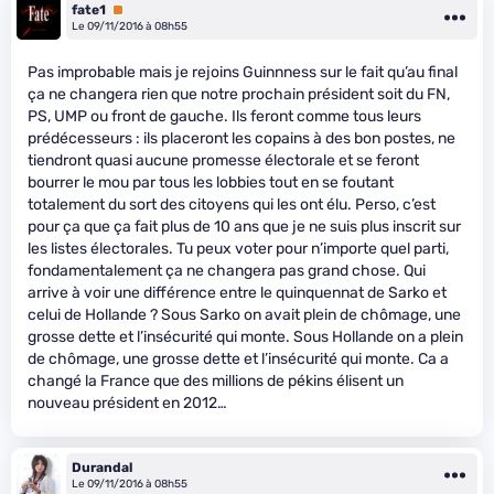
fate1
Premium
Le 09/11/2016 à 08h55
Pas improbable mais je rejoins Guinnness sur le fait qu’au final
ça ne changera rien que notre prochain président soit du FN,
PS, UMP ou front de gauche. Ils feront comme tous leurs
prédécesseurs : ils placeront les copains à des bon postes, ne
tiendront quasi aucune promesse électorale et se feront
bourrer le mou par tous les lobbies tout en se foutant
totalement du sort des citoyens qui les ont élu. Perso, c’est
pour ça que ça fait plus de 10 ans que je ne suis plus inscrit sur
les listes électorales. Tu peux voter pour n’importe quel parti,
fondamentalement ça ne changera pas grand chose. Qui
arrive à voir une différence entre le quinquennat de Sarko et
celui de Hollande ? Sous Sarko on avait plein de chômage, une
grosse dette et l’insécurité qui monte. Sous Hollande on a plein
de chômage, une grosse dette et l’insécurité qui monte. Ca a
changé la France que des millions de pékins élisent un
nouveau président en 2012…
Durandal
Le 09/11/2016 à 08h55