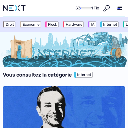
S3
1 Tio
Droit
Économie
Flock
Hardware
IA
Internet
L
Vous consultez la catégorie
Internet