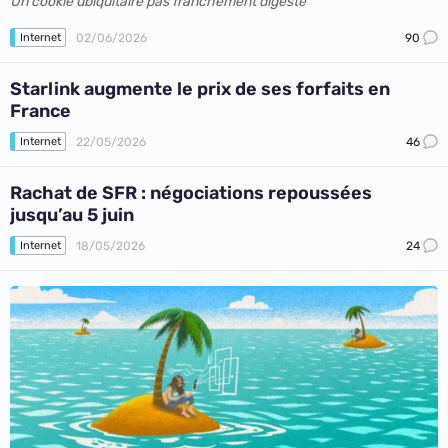
Un cookie ubiquitaire pas franchement digeste
02/06/2026
90
Internet
Starlink augmente le prix de ses forfaits en
France
22/05/2026
46
Internet
Rachat de SFR : négociations repoussées
jusqu’au 5 juin
18/05/2026
24
Internet