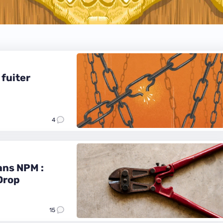
 fuiter
4
ans NPM :
Drop
15