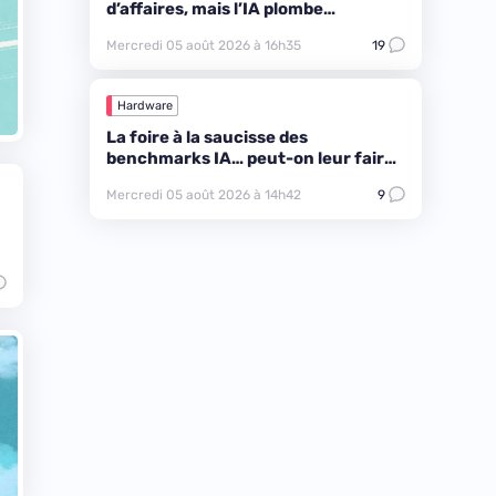
d’affaires, mais l’IA plombe
l’ambiance
Mercredi 05 août 2026 à 16h35
19
Hardware
La foire à la saucisse des
benchmarks IA… peut-on leur faire
confiance ?
Mercredi 05 août 2026 à 14h42
9