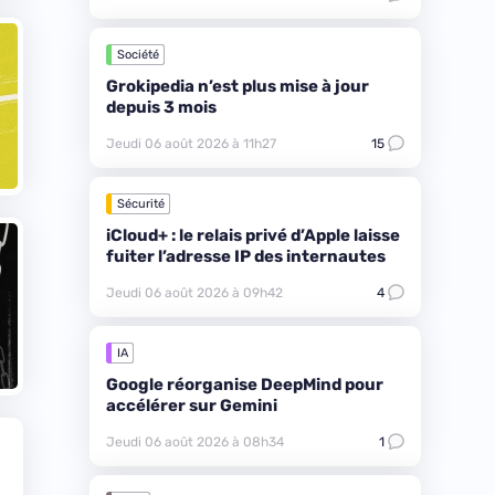
Société
Grokipedia n’est plus mise à jour
depuis 3 mois
Jeudi 06 août 2026 à 11h27
15
Sécurité
iCloud+ : le relais privé d’Apple laisse
fuiter l’adresse IP des internautes
Jeudi 06 août 2026 à 09h42
4
IA
Google réorganise DeepMind pour
accélérer sur Gemini
Jeudi 06 août 2026 à 08h34
1
n