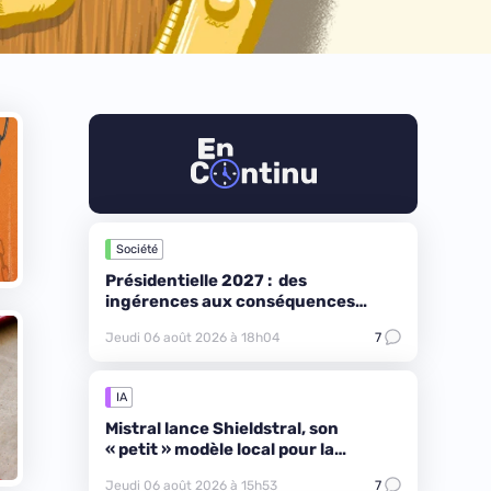
Société
Présidentielle 2027 : des
ingérences aux conséquences
difficilement quantifiables
Jeudi 06 août 2026 à 18h04
7
IA
Mistral lance Shieldstral, son
« petit » modèle local pour la
modération de contenus
Jeudi 06 août 2026 à 15h53
7