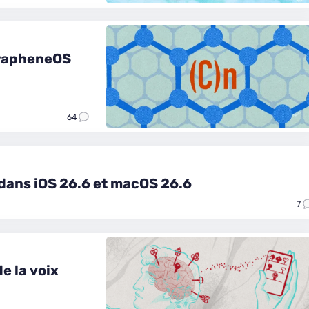
GrapheneOS
64
 dans iOS 26.6 et macOS 26.6
7
e la voix