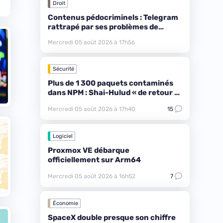
Droit
Contenus pédocriminels : Telegram
rattrapé par ses problèmes de
modération
Mercredi 05 août 2026 à 17h56
Sécurité
Plus de 1 300 paquets contaminés
dans NPM : Shai-Hulud « de retour »
avec ChainDrop
Mercredi 05 août 2026 à 17h40
15
Logiciel
Proxmox VE débarque
officiellement sur Arm64
Mercredi 05 août 2026 à 16h52
7
Économie
SpaceX double presque son chiffre