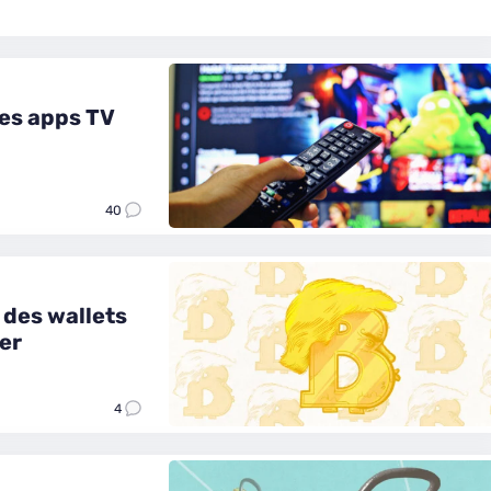
les apps TV
40
 des wallets
uer
4