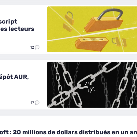
script
des lecteurs
12
dépôt AUR,
17
t : 20 millions de dollars distribués en un a