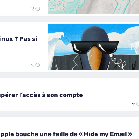
15
inux ? Pas si
15
upérer l’accès à son compte
11
pple bouche une faille de « Hide my Email »