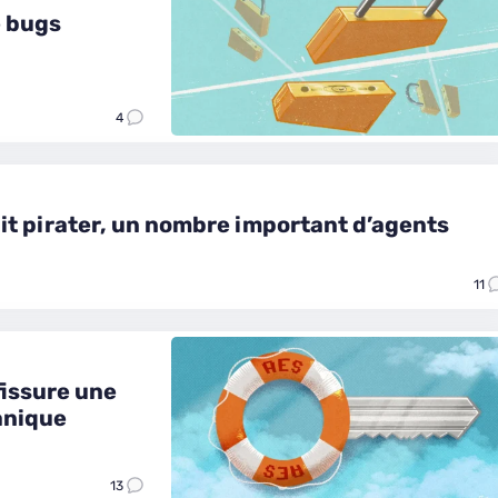
e bugs
4
ait pirater, un nombre important d’agents
11
fissure une
anique
13