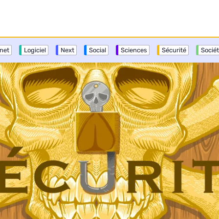
rnet
Logiciel
Next
Social
Sciences
Sécurité
Socié