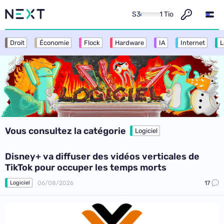
S3
1 Tio
Droit
Économie
Flock
Hardware
IA
Internet
L
Vous consultez la catégorie
Logiciel
Disney+ va diffuser des vidéos verticales de
TikTok pour occuper les temps morts
06/08/2026
17
Logiciel