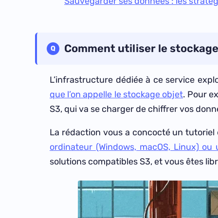
Sauvegarder ses données : les stratégi
Comment utiliser le stockage
L’infrastructure dédiée à ce service exp
que l’on appelle le stockage objet
. Pour e
S3, qui va se charger de chiffrer vos donn
La rédaction vous a concocté un tutorie
ordinateur (Windows, macOS, Linux) ou
solutions compatibles S3, et vous êtes libr