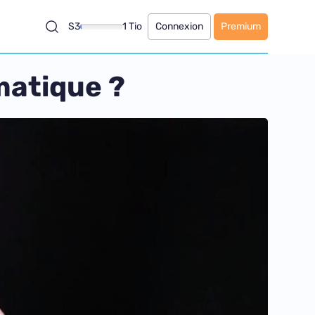
S3
1 Tio
Connexion
Premium
matique ?