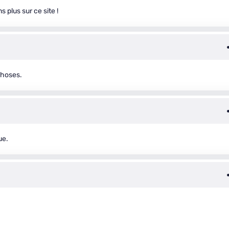
s plus sur ce site !
 choses.
ue.