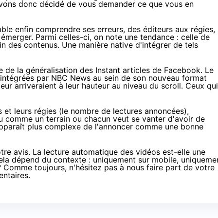
s avons donc décidé de vous demander ce que vous en
ble enfin comprendre ses erreurs
, des éditeurs aux régies,
merger. Parmi celles-ci, on note une tendance : celle de
in des contenus. Une manière native d'intégrer de tels
e de la généralisation des Instant articles de Facebook
. Le
os intégrées par NBC News au sein de son nouveau format
eur arriveraient à leur hauteur au niveau du scroll. Ceux qui
rs et leurs régies (le nombre de lectures annoncées),
u comme un terrain ou chacun veut se vanter d'avoir de
s apparaît plus complexe de l'annoncer comme une bonne
e avis. La lecture automatique des vidéos est-elle une
e cela dépend du contexte : uniquement sur mobile, uniqueme
. ? Comme toujours, n'hésitez pas à nous faire part de votre
entaires.