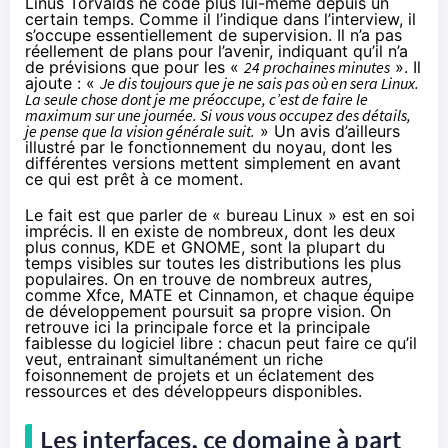
Linus Torvalds ne code plus lui-même depuis un
certain temps. Comme il l’indique dans l’interview, il
s’occupe essentiellement de supervision. Il n’a pas
réellement de plans pour l’avenir, indiquant qu’il n’a
de prévisions que pour les «
24 prochaines minutes
». Il
ajoute : «
Je dis toujours que je ne sais pas où en sera Linux.
La seule chose dont je me préoccupe, c’est de faire le
maximum sur une journée. Si vous vous occupez des détails,
je pense que la vision générale suit.
» Un avis d’ailleurs
illustré par le fonctionnement du noyau, dont les
différentes versions mettent simplement en avant
ce qui est prêt à ce moment.
Le fait est que parler de « bureau Linux » est en soi
imprécis. Il en existe de nombreux, dont les deux
plus connus, KDE et GNOME, sont la plupart du
temps visibles sur toutes les distributions les plus
populaires. On en trouve de nombreux autres,
comme Xfce, MATE et Cinnamon, et chaque équipe
de développement poursuit sa propre vision. On
retrouve ici la principale force et la principale
faiblesse du logiciel libre : chacun peut faire ce qu’il
veut, entrainant simultanément un riche
foisonnement de projets et un éclatement des
ressources et des développeurs disponibles.
Les interfaces, ce domaine à part