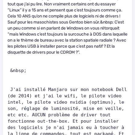
tout que j’ai pu lire. Non vraiment certains ont du essayer
“Linux” il y a 15 ans et pensent que c’est toujours comme ça.
Cela 10 ANS qu’on ne compile plus de logiciels ni de drivers !
Sauf pour les masochistes sous Gentoo bien sûr.&nbsp; C’est
un peu comme si en parlant de Windows on vous rétorquait
“mais Windows c’est toujours la surcouche à DOS dans laquelle
on a le thème de bureau avec la station spatiale radiale ? Avec
les pilotes USB à installer parce que c’est pas natif ? Et la
disquette de drivers pour le CDROM ?”.
 &nbsp;       
 J'ai installé Manjaro sur mon notebook Dell 
(de 2014) et j'ai le wifi, le pilote video 
intel, le pilote video nvidia (optimus), le 
son, réglage de luminosité, mise en veille, 
etc etc. AUCUN problème de driver tout 
fonctionne out-the-box. Et pour installer 
des logiciels je n'ai jamais eu à toucher à 
la ligne de commandes, tout est packagé. Et 