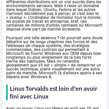
différentes distributions ont un vrai succès dans les
environnements serveurs. Mais il reste un domaine
dans lequel Debian, Ubuntu, Fedora et les autres
n’arrivent décidément pas à percer, et c’est bien le
«
desktop
». L’ordinateur de monsieur tout le monde,
les postes de travail en entreprise, bref, ces
centaines de millions d’unités centrales où Microsoft
dispose d’une part de marché écrasante.
Pourquoi une telle absence ? On pourrait sans doute
débattre sur de longs chapitres des forces et des
faiblesses de chaque système, des stratégies
commerciales, des contrats qui permettent à
Microsoft de fournir Windows aux OEM depuis bien
longtemps ou plus simplement de la très forte
inertie des habitudes. Mais on retiendra
globalement que s’il est « simple » de remporter un
succès technique, plaire visuellement est une autre
paire de manche. Microsoft l’a d’ailleurs appris à ses
dépens avec Windows 8.
Linus Torvalds est loin d'en avoir
fini avec Linux
Avec un noyau Linux qui fêtera en août ses 25 ans,