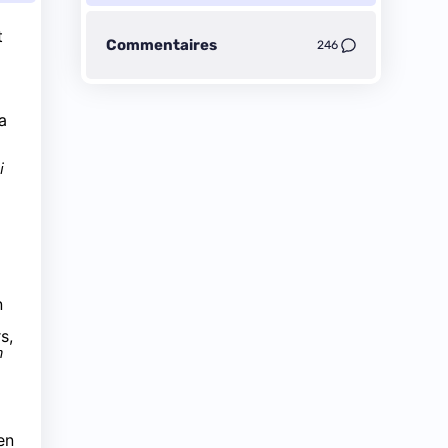
t
Commentaires
246
a
i
n
s,
n
en