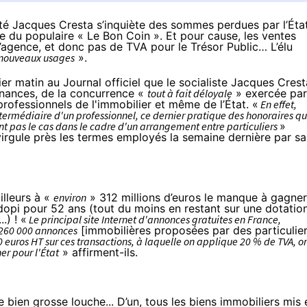
uté Jacques Cresta s’inquiète des sommes perdues par l’Éta
ge du populaire « Le Bon Coin ». Et pour cause, les ventes
d’agence, et donc pas de TVA pour le Trésor Public… L’élu
nouveaux usages
».
er matin au Journal officiel que le socialiste Jacques Crest
Finances, de la concurrence «
tout à fait déloyale
» exercée par
professionnels de l'immobilier et même de l’État. «
En effet,
ntermédiaire d'un professionnel, ce dernier pratique des honoraires qu
ment pas le cas dans le cadre d'un arrangement entre particuliers
»
virgule près
les termes employés la semaine dernière
par sa
illeurs à «
environ
» 312 millions d’euros le manque à gagner
dopi
pour 52 ans (tout du moins en restant sur une dotatio
.) ! «
Le principal site Internet d'annonces gratuites en France,
n 260 000 annonces
[immobilières proposées par des particulier
 euros HT sur ces transactions, à laquelle on applique 20 % de TVA, o
er pour l'État
» affirment-ils.
e bien grosse louche... D’un, tous les biens immobiliers mis 