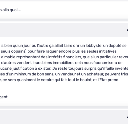
 allo quoi …
s bien qu’un jour ou l’autre ça allait faire ch
r un lobbyste, un député se
seuls copains) pour faire raquer encore plus les seules initiatives
t aimable représentant des intérêts financiers, que si un particulier rev
si d’autres vendent leurs biens immobiliers, cela nous économisera de
cune justification à exister. Je reste toujours surpris qu’il faille invent
ués d’un minimum de bon sens, un vendeur et un acheteur, peuvent très
 ce sera quasiment le notaire qui fait tout le boulot, et l’Etat prend
gent.