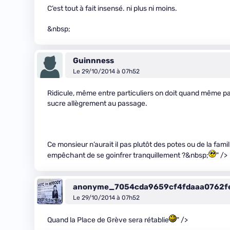
C’est tout à fait insensé. ni plus ni moins.
&nbsp;
Guinnness
Le 29/10/2014 à 07h52
Ridicule, même entre particuliers on doit quand même pas
sucre allègrement au passage.
Ce monsieur n’aurait il pas plutôt des potes ou de la fam
empêchant de se goinfrer tranquillement ?&nbsp;
" />
anonyme_7054cda9659cf4fdaaa0762f
Le 29/10/2014 à 07h52
Quand la Place de Grève sera rétablie
" />