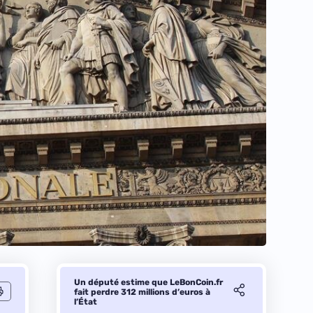
Un député estime que LeBonCoin.fr
fait perdre 312 millions d’euros à
l’État