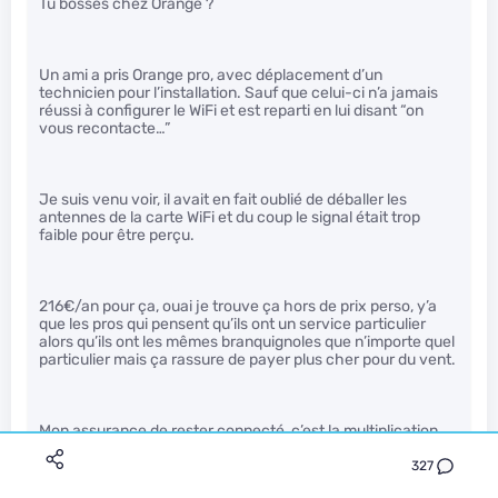
Tu bosses chez Orange ?
Un ami a pris Orange pro, avec déplacement d’un
technicien pour l’installation. Sauf que celui-ci n’a jamais
réussi à configurer le WiFi et est reparti en lui disant “on
vous recontacte…”
Je suis venu voir, il avait en fait oublié de déballer les
antennes de la carte WiFi et du coup le signal était trop
faible pour être perçu.
216€/an pour ça, ouai je trouve ça hors de prix perso, y’a
que les pros qui pensent qu’ils ont un service particulier
alors qu’ils ont les mêmes branquignoles que n’importe quel
particulier mais ça rassure de payer plus cher pour du vent.
Mon assurance de rester connecté, c’est la multiplication
des points d’accès, avec 3G notamment, qui offrent une
connexion tout à fait satisfaisante lorsque le téléphone ne
327
se déplace pas.