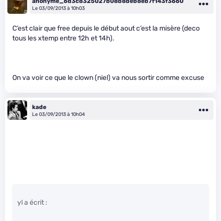
anonyme_6d3c8325027b08b8beb8eb7f143f3660
Le 03/09/2013 à 10h03
C’est clair que free depuis le début aout c’est la misère (deco
tous les xtemp entre 12h et 14h).
On va voir ce que le clown (niel) va nous sortir comme excuse
kade
Le 03/09/2013 à 10h04
yl a écrit :