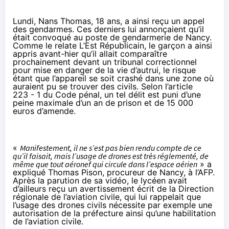
Lundi, Nans Thomas, 18 ans, a ainsi reçu un appel
des gendarmes. Ces derniers lui annonçaient qu’il
était convoqué au poste de gendarmerie de Nancy.
Comme le relate
L’Est Républicain
, le garçon a ainsi
appris avant-hier qu’il allait comparaître
prochainement devant un tribunal correctionnel
pour mise en danger de la vie d’autrui, le risque
étant que l’appareil se soit crashé dans une zone où
auraient pu se trouver des civils. Selon l’article
223 - 1
du Code pénal, un tel délit est puni d’une
peine maximale d’un an de prison et de 15 000
euros d’amende.
«
Manifestement, il ne s’est pas bien rendu compte de ce
qu’il faisait, mais l’usage de drones est très réglementé, de
même que tout aéronef qui circule dans l’espace aérien
» a
expliqué Thomas Pison, procureur de Nancy, à l’
AFP
.
Après la parution de sa vidéo, le lycéen avait
d’ailleurs reçu un avertissement écrit de la Direction
régionale de l’aviation civile, qui lui rappelait que
l’usage des drones civils
nécessite par exemple une
autorisation de la préfecture ainsi qu’une habilitation
de l’aviation civile.