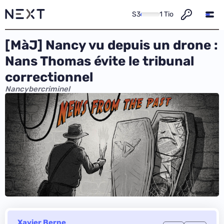
S3
1 Tio
[MàJ] Nancy vu depuis un drone :
Nans Thomas évite le tribunal
correctionnel
Nancybercriminel
Xavier Berne