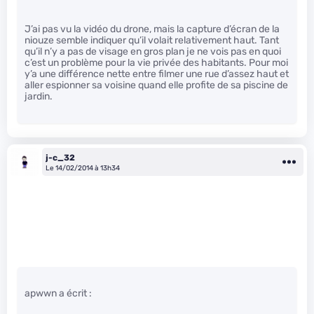
J’ai pas vu la vidéo du drone, mais la capture d’écran de la
niouze semble indiquer qu’il volait relativement haut. Tant
qu’il n’y a pas de visage en gros plan je ne vois pas en quoi
c’est un problème pour la vie privée des habitants. Pour moi
y’a une différence nette entre filmer une rue d’assez haut et
aller espionner sa voisine quand elle profite de sa piscine de
jardin.
j-c_32
Le 14/02/2014 à 13h34
apwwn a écrit :