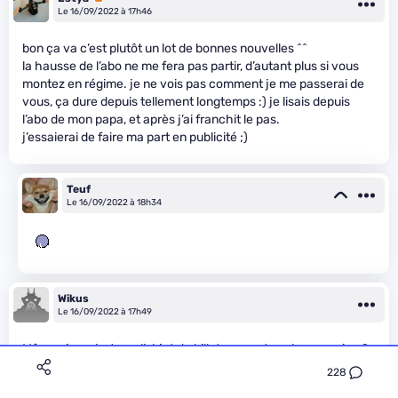
Le 16/09/2022 à 17h46
bon ça va c’est plutôt un lot de bonnes nouvelles ^^
la hausse de l’abo ne me fera pas partir, d’autant plus si vous
montez en régime. je ne vois pas comment je me passerai de
vous, ça dure depuis tellement longtemps :) je lisais depuis
l’abo de mon papa, et après j’ai franchit le pas.
j’essaierai de faire ma part en publicité ;)
Teuf
Le 16/09/2022 à 18h34
Wikus
Le 16/09/2022 à 17h49
Même si ce n’est pas l’objet du billet : un mot sur le magazine ?
J’avais cru comprendre précédemment qu’il avait permis
228
d’avoir du pécule supplémentaire. La saison 2 du mag arrivera-