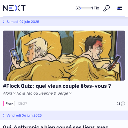
S3
1 Tio
Next - L'actualité informatique et numérique
Samedi 07 juin 2025
#Flock Quiz : quel vieux couple êtes-vous ?
Alors ? Tic & Tac ou Jeanne & Serge ?
13h37
21
Flock
Vendredi 06 juin 2025
Oui, Anthropic a bien coupé ses liens avec