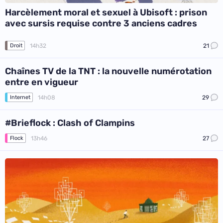
Harcèlement moral et sexuel à Ubisoft : prison
avec sursis requise contre 3 anciens cadres
14h32
21
Droit
Chaînes TV de la TNT : la nouvelle numérotation
entre en vigueur
14h08
29
Internet
#Brieflock : Clash of Clampins
13h46
27
Flock