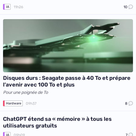
11h26
10
IA
Disques durs : Seagate passe à 40 To et prépare
l’avenir avec 100 To et plus
Pour une poignée de To
09h37
8
Hardware
ChatGPT étend sa « mémoire » à tous les
utilisateurs gratuits
09h09
7
IA