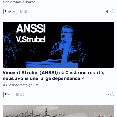
Une affaire à suivre
16h13
44
Logiciel
Vincent Strubel (ANSSI) : « C’est une réalité,
nous avons une large dépendance »
« C'est comme ça… »
15h20
4
Droit