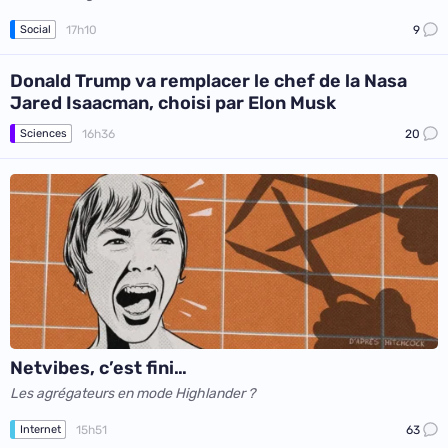
17h10
9
Social
Donald Trump va remplacer le chef de la Nasa
Jared Isaacman, choisi par Elon Musk
16h36
20
Sciences
Netvibes, c’est fini…
Les agrégateurs en mode Highlander ?
15h51
63
Internet