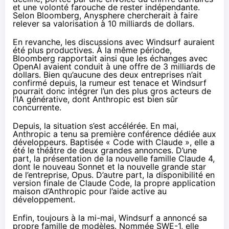
et une volonté farouche de rester indépendante.
Selon
Bloomberg
, Anysphere chercherait à faire
relever sa valorisation à 10 milliards de dollars.
En revanche, les discussions avec Windsurf auraient
été plus productives. À la même période,
Bloomberg
rapportait
ainsi que les échanges avec
OpenAI avaient conduit à une offre de 3 milliards de
dollars. Bien qu’aucune des deux entreprises n’ait
confirmé depuis, la rumeur est tenace et Windsurf
pourrait donc intégrer l’un des plus gros acteurs de
l’IA générative, dont Anthropic est bien sûr
concurrente.
Depuis, la situation s’est accélérée. En mai,
Anthropic a tenu sa première conférence dédiée aux
développeurs. Baptisée « Code with Claude », elle a
été le théâtre de deux grandes annonces. D’une
part, la
présentation de la nouvelle famille
C
laude 4
,
dont le nouveau Sonnet et la nouvelle grande star
de l’entreprise, Opus. D’autre part, la disponibilité en
version finale de Claude Code, la propre application
maison d’Anthropic pour l’aide active au
développement.
Enfin, toujours à la mi-mai, Windsurf a
annoncé sa
propre famille de modèles
. Nommée SWE-1, elle