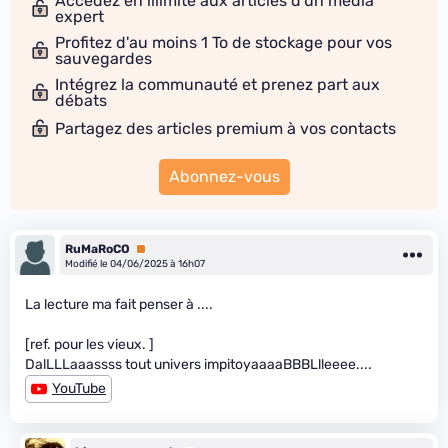
Accédez en illimité aux articles d'un média
expert
Profitez d'au moins 1 To de stockage pour vos
sauvegardes
Intégrez la communauté et prenez part aux
débats
Partagez des articles premium à vos contacts
Abonnez-vous
RuMaRoCO
Premium
Modifié le 04/06/2025 à 16h07
La lecture ma fait penser à ....
[ref. pour les vieux. ]
DalLLLaaassss tout univers impitoyaaaaBBBLlleeee....
YouTube