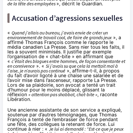
de la tête des employées
»,
décrit
le Guardian.
Accusation d’agressions sexuelles
«
Quand j’allais au bureau, j’avais envie de créer un
environnement de travail cool, de faire de grands jeux
», a
affirmé Thomas François comme le
rapporte
le
média canadien La Presse. Sans nier tous les faits, il
les a souvent minimisés. Il justifie par exemple
l’organisation de «
chat-bite
» en affirmant que
«
c’était des blagues entre hommes, de façon consentante et
en connivence
». «
Si j’avais su que cela la mettait mal à
l’aise, je n’aurais pas continué
», affirme-t-il, à propos
du fait d’avoir ligoté à une chaise une salariée et de
l’avoir mise dans l’ascenseur, rapporte La Presse.
Lors de sa plaidoirie, son avocat a tenté un trait
d’humour pour le moins déplacé, glissant la
réflexion
« attention pas shabbat, chat-bite »
,
raconte
Libération.
Une ancienne assistante de son service a expliqué,
soutenue par d’autres témoignages, que Thomas
François a tenté de l’embrasser de force pendant
une fête, des collègues la retenant de force. Lui
continue à nier : «
Je lui ai demandé : “Est-ce que je peux