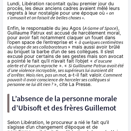
Lundi, Libération
racontait
qu’au premier jour du
procès, les deux anciens cadres avaient mêlé leurs
regrets à leur nostalgie pour une époque où
« on
s’amusait et on faisait de belles choses ».
Enfin, le responsable du jeu Agos (
A Game of Space
),
Guillaume Patrux est accusé de harcèlement moral,
pour avoir fait notamment claquer un fouet dans
l’open space de l’entreprise et «
à quelques centimètres
du visage de ses collaborateurs
» mais aussi avoir brûlé
au briquet la barbe d’un de ses collègues. Il s’est
excusé pour certains de ses gestes mais son avocat
a pointé le fait qu’il n’avait fait l’objet «
d’aucune
alerte et d’aucun reproche
». «
Si Guillaume Patrux avait été
d’une violence incroyable, ses supérieurs lui auraient dit
d’arrêter. Mais rien, pas un mot,
a-t-il fait valoir.
Comment
pouvait-il avoir conscience de harceler ses collègues si
personne ne lui dit rien ?
», cite La Presse.
L’absence de la personne morale
d’Ubisoft et des frères Guillemot
Selon
Libération
, le procureur a nié le fait qu’il
s’agisse d’un changement d’époque et de