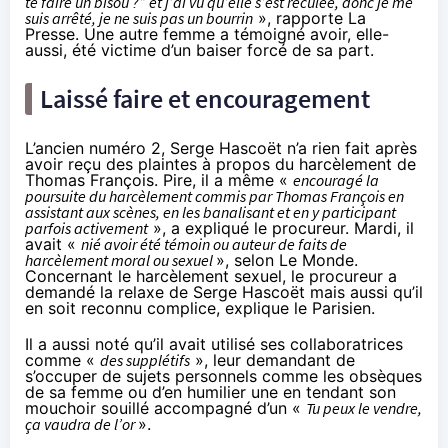
te faire un bisou ?” et j’ai vu qu’elle s’est reculée, donc je me
suis arrêté, je ne suis pas un bourrin
», rapporte La
Presse. Une autre femme a témoigné avoir, elle-
aussi, été victime d’un baiser forcé de sa part.
Laissé faire et encouragement
L’ancien numéro 2, Serge Hascoët n’a rien fait après
avoir reçu des plaintes à propos du harcèlement de
Thomas François. Pire, il a même «
encouragé la
poursuite du harcèlement commis par Thomas François en
assistant aux scènes, en les banalisant et en y participant
parfois activement
», a expliqué le procureur. Mardi, il
avait «
nié avoir été témoin ou auteur de faits de
harcèlement moral ou sexuel
», selon
Le Monde
.
Concernant le harcèlement sexuel, le procureur a
demandé la relaxe de Serge Hascoët mais aussi qu’il
en soit reconnu complice,
explique
le Parisien.
Il a aussi noté qu’il avait utilisé ses collaboratrices
comme «
des supplétifs
», leur demandant de
s’occuper de sujets personnels comme les obsèques
de sa femme ou d’en humilier une en tendant son
mouchoir souillé accompagné d’un «
Tu peux le vendre,
ça vaudra de l’or
».