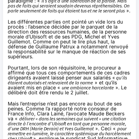
paradigme : «
il s’agit d’une libération de la parole. Mais
pas de faits qui seraient soudain devenus répréhensibles. On
parle seulement de faits qui étaient tus et ne le seront plus
».
Les différentes parties ont pointé un vide lors du
procès : l’absence décidée par le parquet de la
direction des ressources humaines, de la personne
morale d’Ubisoft et de ses PDG, Michel et Yves
Guillemot. Comme on peut le lire plus haut, la
défense de Guillaume Patrux a notamment renvoyé
la responsabilité sur le manque de réaction de ses
supérieurs.
Pourtant, lors de son réquisitoire, le procureur a
affirmé que tous ces comportements de ces cadres
dirigeants avaient laissé penser aux salariés «
qu’ils
étaient autorisés et relevaient de la norme
» et qu’ils
avaient mis en place «
une ambiance harcelante
». Le
délibéré doit être rendu le 2 juillet.
Mais l’entreprise n’est pas encore au bout de ses
peines. Comme l’a
rapporté
notre consœur de
France Info, Clara Lainé, l’avocate Maude Beckers
va «
délivrer « dans les semaines qui suivent » une citation
directe à l’encontre d’Ubisoft en tant que personne morale,
d’une DRH (Marie Derain) et Yves Guillemot
». Ceci «
pour
remettre en lumière, le caractère systémique du harcèlement
chez Ubisoft
»,
explique
le syndicat Sud Informatique,