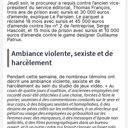
Jeudi soir, le procureur a requis contre l’ancien vice-
président du service éditorial, Thomas François,
trois ans de prison avec sursis et 30 000 euros
d’amende,
explique
Le Parisien. Le parquet a
réclamé 18 mois avec sursis et 45 000 euros
d’amende contre l’ex-n° 2 de l’entreprise, Serge
Hascoët, et 15 mois de prison avec sursis et 10 000
euros d’amende contre le game designer Guillaume
Patrux.
Ambiance violente, sexiste et de
harcèlement
Pendant cette semaine, de nombreux témoins ont
décrit une ambiance violente, sexiste et de
harcèlement au sein du studio de jeux vidéo. «
Au
cours de quatre jours d’audition, d’anciennes employées ont
raconté avoir été attachées à une chaise, forcées à faire le
poirier, soumises à des commentaires constants sur le sexe et
leur corps, à des blagues sexistes et homophobes, à des
dessins de pénis collés sur les ordinateurs, à un directeur qui
pétait au visage des employées ou gribouillait sur les
femmes avec des marqueurs, à des massages d’épaule non
sollicités, à des films pornographiques dans un bureau
ouvert, et à un autre cadre qui faisait claquer un fouet près