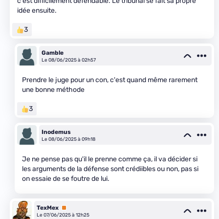
c'est difficilement défendable. Le tribunal se fait sa propre
idée ensuite.
3
Gamble
Le 08/06/2025 à 02h57
Prendre le juge pour un con, c'est quand même rarement
une bonne méthode
3
Inodemus
Le 08/06/2025 à 09h18
Je ne pense pas qu'il le prenne comme ça, il va décider si
les arguments de la défense sont crédiibles ou non, pas si
on essaie de se foutre de lui.
TexMex
Premium
Le 07/06/2025 à 12h25