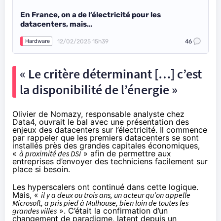
En France, on a de l’électricité pour les
datacenters, mais…
12/02/2025 15h39
46
Hardware
« Le critère déterminant […] c’est
la disponibilité de l’énergie »
Olivier de Nomazy, responsable analyste chez
Data4, ouvrait le bal avec une présentation des
enjeux des datacenters sur l’électricité. Il commence
par rappeler que les premiers datacenters se sont
installés près des grandes capitales économiques,
«
à proximité des DSI
» afin de permettre aux
entreprises d’envoyer des techniciens facilement sur
place si besoin.
Les hyperscalers ont continué dans cette logique.
Mais, «
il y a deux ou trois ans, un acteur qu’on appelle
Microsoft, a pris pied à Mulhouse, bien loin de toutes les
grandes villes
». C’était la confirmation d’un
changement de paradigme, latent depuis un