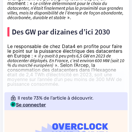
moment : «
Le critère déterminant pour le choix du
datacenter, n’était finalement plus la proximité aux grandes
villes, mais la disponibilité de l’énergie de façon abondante,
décarbonée, durable et stable
».
Des GW par dizaines d’ici 2030
Le responsable de chez Data4 en profite pour faire
le point sur la puissance électrique des datacenters
en Europe : «
il y avait à peu près 6,5 GW en 2023 de
datacenter déployés. En France, c’est environ 600 MW (soit 10
% du marché européen)
». Selon l’Arcep, la
consommation des datacenters dans l’Hexagone
était de
2,4 TWh d’électricité en 2023
, soit une
moyenne sur l’année d’un peu moins de 300 MW de
puissance consommée.
Il reste 73% de l'article à découvrir.
Se connecter