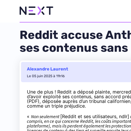
Reddit accuse Anth
ses contenus sans 
Alexandre Laurent
Le 05 juin 2025 à 11h16
Une de plus ! Reddit a déposé plainte, mercredi
d’avoir exploité ses contenus, sans accord pré
(
PDF
), déposée auprès d’un tribunal californie
comme un triple préjudice.
«
Non seulement
[Reddit et ses utilisateurs, ndlr]
compris, en ce qui concerne Reddit, les coûts import
plateforme), mais ils perdent également les protection
licences de contenu à des tiers et surveille ensuite leur