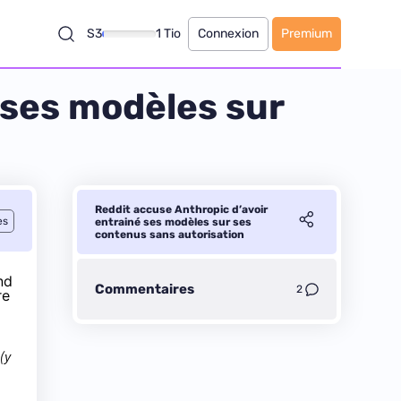
S3
1 Tio
Connexion
Premium
 ses modèles sur
Reddit accuse Anthropic d’avoir
es
entrainé ses modèles sur ses
contenus sans autorisation
nd
Commentaires
2
re
(y