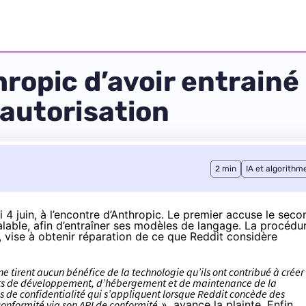
ropic d’avoir entrainé
autorisation
2 min
IA et algorithm
 4 juin, à l’encontre d’Anthropic. Le premier accuse le seco
alable, afin d’entraîner ses modèles de langage. La procédu
n, vise à obtenir réparation de ce que Reddit considère
ne tirent aucun bénéfice de la technologie qu’ils ont contribué à créer 
ants de développement, d’hébergement et de maintenance de la
s de confidentialité qui s’appliquent lorsque Reddit concède des
 conformité via son API de conformité
», avance la plainte. Enfin,