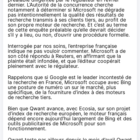
dernier
. L’Autorité de la concurrence cherche
notamment à déterminer si Microsoft ne dégrade
pas intentionnellement la qualité des résultats de
recherche transmis à ses clients tiers, au profit de
son propre moteur de recherche. Et c’est au terme
de cette enquête préalable qu’elle devrait décider
s’il y a lieu, ou non, d’ouvrir une procédure formelle.
Interrogée par nos soins, l’entreprise française
indique ne pas vouloir commenter. Microsoft a de
son côté répondu à Reuters, en affirmant que la
plainte était infondée, et que l’éditeur coopérait
pleinement avec le régulateur.
Rappelons que si Google est le leader incontesté de
la recherche en France, Microsoft occupe avec Bing
une posture de numéro un sur le marché, plus
spécifique, de la fourniture d’index à des moteurs
de recherche tiers.
Bien que Qwant avance, avec Ecosia, sur son
projet
d’index de recherche européen
, le moteur français
dépend encore aujourd’hui largement de Bing et des
outils publicitaires de Microsoft pour son
fonctionnement.
Qwant teste par ailleurs depuis le mois d’avril
Qwant