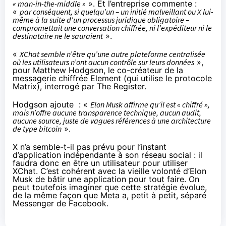
« man-in-the-middle »
». Et l’entreprise commente :
«
par conséquent, si quelqu’un – un initié malveillant ou X lui-
même à la suite d’un processus juridique obligatoire –
compromettait une conversation chiffrée, ni l’expéditeur ni le
destinataire ne le sauraient
».
«
XChat semble n’être qu’une autre plateforme centralisée
où les utilisateurs n’ont aucun contrôle sur leurs données
»,
pour Matthew Hodgson, le co-créateur de la
messagerie chiffrée
Element
(qui utilise le protocole
Matrix), interrogé par The Register.
Hodgson ajoute : «
Elon Musk affirme qu’il est « chiffré »,
mais n’offre aucune transparence technique, aucun audit,
aucune source, juste de vagues références à une architecture
de type bitcoin
».
X n’a semble-t-il pas prévu pour l’instant
d’application indépendante à son réseau social : il
faudra donc en être un utilisateur pour utiliser
XChat. C’est cohérent avec la vieille volonté d’Elon
Musk de bâtir une application pour tout faire. On
peut toutefois imaginer que cette stratégie évolue,
de la même façon que Meta a, petit à petit, séparé
Messenger de Facebook.