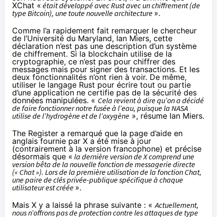
XChat «
était développé avec Rust avec un chiffrement (de
type Bitcoin), une toute nouvelle architecture
».
Comme l’a rapidement fait
remarquer
le chercheur
de l’Université du Maryland, Ian Miers, cette
déclaration n’est pas une description d’un système
de chiffrement. Si la blockchain utilise de la
cryptographie, ce n’est pas pour chiffrer des
messages mais pour signer des transactions. Et les
deux fonctionnalités n’ont rien à voir. De même,
utiliser le langage Rust pour écrire tout ou partie
d’une application ne certifie pas de la sécurité des
données manipulées. «
Cela revient à dire qu’on a décidé
de faire fonctionner notre fusée à l’eau, puisque la NASA
utilise de l’hydrogène et de l’oxygène
»,
résume
Ian Miers.
The Register a
remarqué
que la
page
d’aide en
anglais fournie par X a été mise à jour
(contrairement à la
version
francophone) et précise
désormais que «
la dernière version de X comprend une
version bêta de la nouvelle fonction de messagerie directe
(« Chat »). Lors de la première utilisation de la fonction Chat,
une paire de clés privée-publique spécifique à chaque
utilisateur est créée
».
Mais X y a laissé la phrase suivante : «
Actuellement,
nous n’offrons pas de protection contre les attaques de type