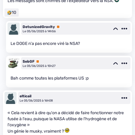
Les messages sont chiffrés de l'expéditeur vers la NSA.
10
DetunizedGravity
Premium
Le 05/06/2025 à 14h56
Le DOGE n'a pas encore viré la NSA?
SebGF
Premium
Le 05/06/2025 à 15h27
Bah comme toutes les plateformes US :p
elticail
Le 05/06/2025 à 16h08
« Cela revient à dire qu'on a décidé de faire fonctionner notre
fusée à l'eau, puisque la NASA utilise de l'hydrogène et de
l'oxygène »
Un génie le musky, vraiment ?