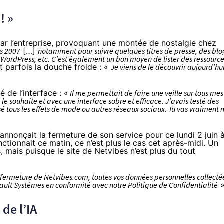
! »
ar l’entreprise, provoquant une montée de nostalgie
chez
is 2007
[…]
notamment pour suivre quelques titres de presse, des blo
u WordPress, etc. C’est également un bon moyen de lister des ressourc
st
parfois la douche froide
: «
Je viens de le découvrir aujourd’hu
 de l’interface : «
Il me permettait de faire une veille sur tous mes
 le souhaite et avec une interface sobre et efficace. J’avais testé des
rsé tous les effets de mode ou autres réseaux sociaux. Tu vas vraiment
 annonçait la fermeture de son service pour ce lundi 2 juin 
ctionnait ce matin, ce n’est plus le cas cet après-midi. Un
 mais puisque le site de Netvibes n’est plus du tout
a fermeture de Netvibes.com, toutes vos données personnelles collecté
sault Systèmes en conformité avec notre Politique de Confidentialité
»
de l’IA