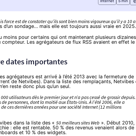
Internet
5 min
s force est de constater qu’ils sont bien moins vigoureux qu’il y a 10 
rs d’un sondage
… mais elle est toujours aussi vraie en 2025.
au moins pour certains qui ont maintenant plusieurs dizaines
u compteur. Les agrégateurs de flux RSS avaient en effet le
tre dates importantes
 agrégateurs est arrivé à l’été 2013 avec la
fermeture de
rrent de Netvibes
). Dans la liste des remplaçants, Netvibes 
 n’en reste donc plus qu’un seul.
 000 utilisateurs dès le premier jour et n’a pas cessé de grossir depuis.
s de personnes, dont la moitié aux États-Unis. À l’été 2006, elle a
e ces dernières années pour une société Internet (12 millions
vibes
dans la liste des «
50 meilleurs sites Web
». Début 2010,
chie : elle est rentable. 50 % des revenus venaient alors de
hboards et 10 % des widgets.