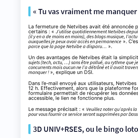
« Tu vas vraiment me manquer 
La fermeture de Netvibes avait été annoncée p
certains
: «
J’utilise quotidiennement Netvibes depu
(il y en a de moins en moins), des blogs musique, l’act
auxquelles je peux avoir accès en permanence
». C’e
parce que la page Netvibe a disparu…
».
Un des avantages de Netvibes était la simplicité
sujets (tech, actu, …) sans être pollué, au rythme que je
concurrents mais aucun ne l’a détrôné et il avait trave
manquer !
»,
explique un DSI
.
Dans l’e-mail envoyé aux utilisateurs, Netvibes
12 h. Effectivement, alors que la plateforme fon
formulaire permettait de récupérer les données,
accessible,
le lien ne fonctionne plus
.
Le message précisait : «
Veuillez noter qu’après l
pour vous fournir ce service seront supprimées par Das
3D UNIV+RSES, ou le bingo loto 