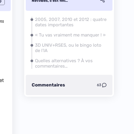
Netvibes, c’est fini…
2005, 2007, 2010 et 2012 : quatre
ans
dates importantes
« Tu vas vraiment me manquer ! »
3D UNIV+RSES, ou le bingo loto
de l’IA
Quelles alternatives ? À vos
commentaires…
et
Commentaires
63