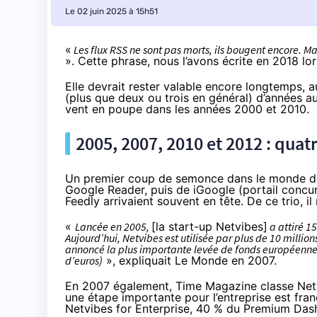
Le 02 juin 2025 à 15h51
«
Les flux RSS ne sont pas morts, ils bougent encore. Mai
». Cette phrase, nous l’avons
écrite en 2018 lo
Elle devrait rester valable encore longtemps, 
(plus que deux ou trois en général) d’années a
vent en poupe dans les années 2000 et 2010.
2005, 2007, 2010 et 2012 : qua
Un premier coup de semonce dans le monde des
Google Reader
, puis de iGoogle (
portail concu
Feedly arrivaient souvent en tête. De ce trio, il
«
Lancée en 2005,
[la start-up Netvibes]
a attiré 15
Aujourd’hui, Netvibes est utilisée par plus de 10 million
annoncé la plus importante levée de fonds européenne d
d’euros)
»,
expliquait Le Monde en 2007
.
En 2007 également,
Time Magazine classe Net
une étape importante pour l’entreprise est fran
Netvibes for Enterprise, 40 % du Premium Das