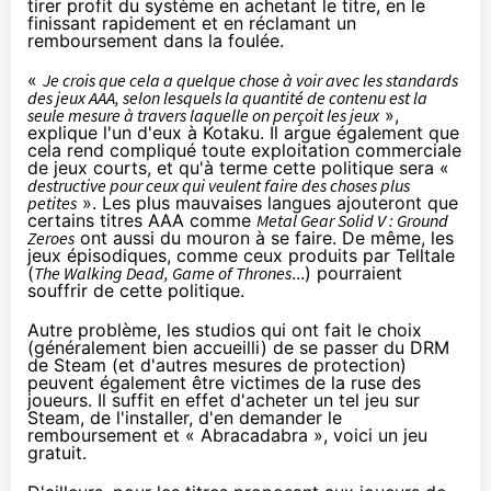
tirer profit du système en achetant le titre, en le
finissant rapidement et en réclamant un
remboursement dans la foulée.
«
Je crois que cela a quelque chose à voir avec les standards
des jeux AAA, selon lesquels la quantité de contenu est la
seule mesure à travers laquelle on perçoit les jeux
»,
explique l'un d'eux à
Kotaku
. Il argue également que
cela rend compliqué toute exploitation commerciale
de jeux courts, et qu'à terme cette politique sera «
destructive pour ceux qui veulent faire des choses plus
petites
». Les plus mauvaises langues ajouteront que
certains titres AAA comme
Metal Gear Solid V : Ground
Zeroes
ont aussi du mouron à se faire. De même, les
jeux épisodiques, comme ceux produits par Telltale
(
The Walking Dead, Game of Thrones
...) pourraient
souffrir de cette politique.
Autre problème, les studios qui ont fait le choix
(généralement bien accueilli) de se passer du DRM
de Steam (et d'autres mesures de protection)
peuvent également être victimes de la ruse des
joueurs. Il suffit en effet d'acheter un tel jeu sur
Steam, de l'installer, d'en demander le
remboursement et « Abracadabra », voici un jeu
gratuit.