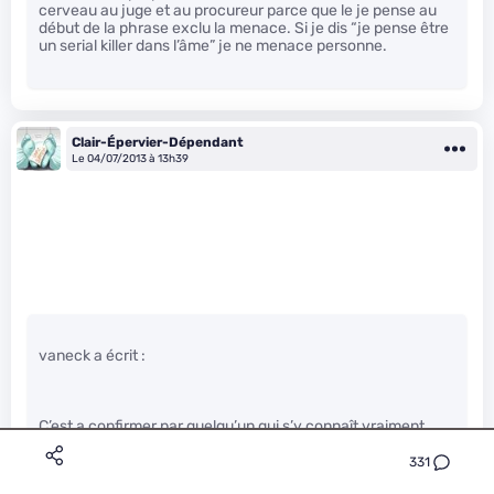
cerveau au juge et au procureur parce que le je pense au
début de la phrase exclu la menace. Si je dis “je pense être
un serial killer dans l’âme” je ne menace personne.
Clair-Épervier-Dépendant
Le 04/07/2013 à 13h39
vaneck a écrit :
C’est a confirmer par quelqu’un qui s’y connaît vraiment ,
mais il me semble qu’aux etats unies, le montant de la
caution est (globalement) une estimations des frais
331
qu’engendre la recherche d’une personne sous liberté qui