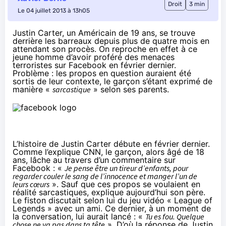
Droit
3 min
Le 04 juillet 2013 à 13h05
Justin Carter, un Américain de 19 ans, se trouve
derrière les barreaux depuis plus de quatre mois en
attendant son procès. On reproche en effet à ce
jeune homme d’avoir proféré des menaces
terroristes sur Facebook en février dernier.
Problème : les propos en question auraient été
sortis de leur contexte, le garçon s’étant exprimé de
manière «
sarcastique
» selon ses parents.
L’histoire de Justin Carter débute en février dernier.
Comme l’explique
CNN
, le garçon, alors âgé de 18
ans, lâche au travers d’un commentaire sur
Facebook : «
Je pense être un tireur d’enfants, pour
regarder couler le sang de l’innocence et manger l’un de
leurs cœurs
». Sauf que ces propos se voulaient en
réalité sarcastiques, explique aujourd’hui son père.
Le fiston discutait selon lui du jeu vidéo « League of
Legends » avec un ami. Ce dernier, à un moment de
la conversation, lui aurait lancé : «
Tu es fou. Quelque
chose ne va pas dans ta tête
». D’où la réponse de Justin