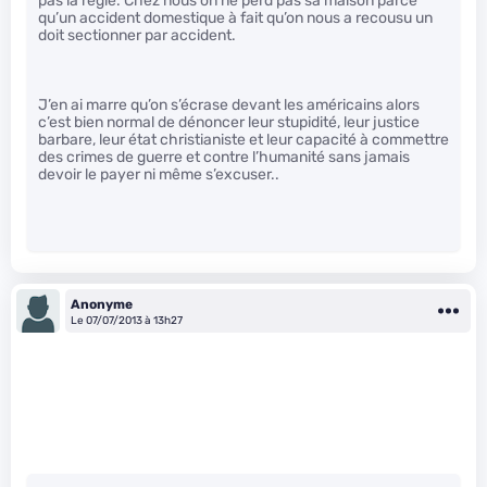
pas la règle. Chez nous on ne perd pas sa maison parce
qu’un accident domestique à fait qu’on nous a recousu un
doit sectionner par accident.
J’en ai marre qu’on s’écrase devant les américains alors
c’est bien normal de dénoncer leur stupidité, leur justice
barbare, leur état christianiste et leur capacité à commettre
des crimes de guerre et contre l’humanité sans jamais
devoir le payer ni même s’excuser..
Anonyme
Le 07/07/2013 à 13h27