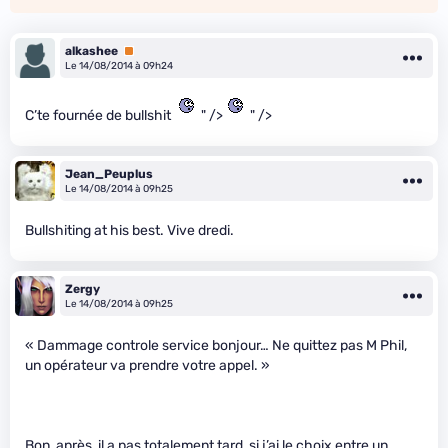
alkashee
Premium
Le 14/08/2014 à 09h24
C’te fournée de bullshit
" />
" />
Jean_Peuplus
Le 14/08/2014 à 09h25
Bullshiting at his best. Vive dredi.
Zergy
Le 14/08/2014 à 09h25
« Dammage controle service bonjour… Ne quittez pas M Phil,
un opérateur va prendre votre appel. »
Bon, après, il a pas totalement tard, si j’ai le choix entre un