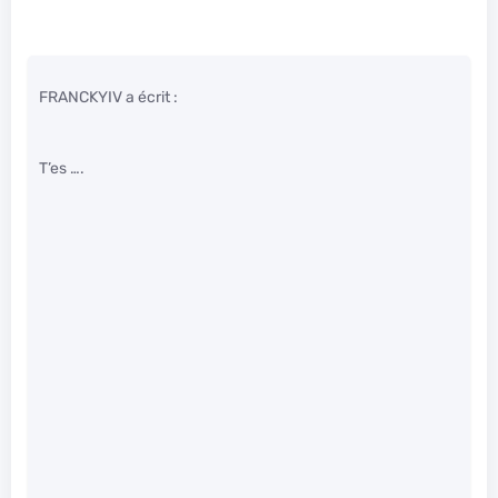
FRANCKYIV a écrit :
T’es ….