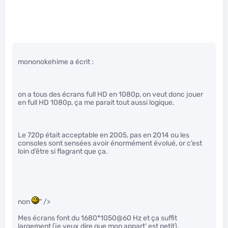
mononokehime a écrit :
on a tous des écrans full HD en 1080p, on veut donc jouer
en full HD 1080p, ça me parait tout aussi logique.
Le 720p était acceptable en 2005, pas en 2014 ou les
consoles sont sensées avoir énormément évolué, or c’est
loin d’être si flagrant que ça.
non
" />
Mes écrans font du 1680*1050@60 Hz et ça suffit
largement (je veux dire que mon appart’ est petit).