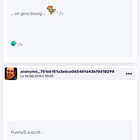
… un gros bourg …
" />
" />
anonyme_751eb151a3e6ce065481d43bf0d18298
Le 14/08/2014 à 12h45
FunnyD a écrit :