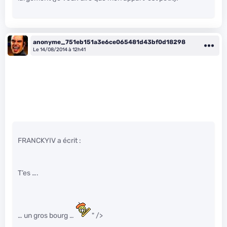
anonyme_751eb151a3e6ce065481d43bf0d18298
Le 14/08/2014 à 12h41
FRANCKYIV a écrit :
T’es ….
… un gros bourg …
" />