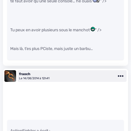
te faut avoir qu’une seule console… hé ouais
" />
Tu peux en avoir plusieurs sous le manchot
" />
Mais là, t’es plus PCiste, mais juste un barbu…
fraoch
Le 14/08/2014 à 12h41
ActionFighter a écrit :