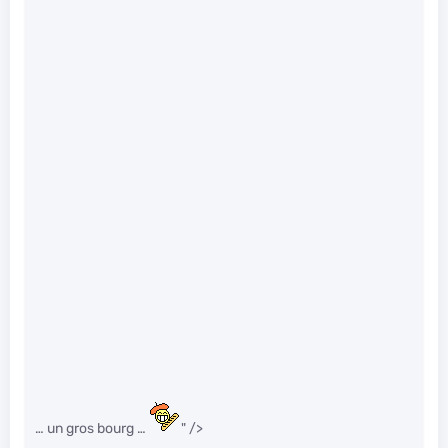
… un gros bourg …
" />