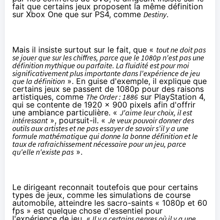
fait que certains jeux proposent la même définition
sur
Xbox One
que sur
PS4
, comme
Destiny
.
Mais il insiste surtout sur le fait, que «
tout ne doit pas
se jouer que sur les chiffres, parce que le 1080p n'est pas une
définition mythique ou parfaite. La fluidité est pour moi
significativement plus importante dans l'expérience de jeu
que la définition
». En guise d'exemple, il explique que
certains jeux se passent de 1080p pour des raisons
artistiques, comme
The Order : 1886
sur
PlayStation 4
,
qui se contente de 1920 x 900 pixels afin d'offrir
une ambiance particulière. «
J'aime leur choix, il est
intéressant
», poursuit-il. «
Je veux pouvoir donner des
outils aux artistes et ne pas essayer de savoir s'il y a une
formule mathématique qui donne la bonne définition et le
taux de rafraichissement nécessaire pour un jeu, parce
qu'elle n'existe pas
».
Le dirigeant reconnait toutefois que pour certains
types de jeux, comme les simulations de course
automobile, atteindre les sacro-saints « 1080p et 60
fps » est quelque chose d'essentiel pour
l'expérience de jeu. «
Il y a certains genres où il y a une