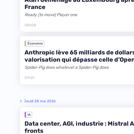
France
Ready (to move) Player one
08h08
Économie
Anthropic lève 65 milliards de dollar
valorisation qui dépasse celle d’Ope
Spider-Pig does whatever a Spider-Pig does
07h21
Jeudi 28 mai 2026
IA
Data center, AGI, industrie : Mistral A
fronts