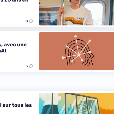
19
s, avec une
nAI
9
I sur tous les