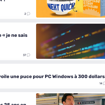
2
« je ne sais
37
ile une puce pour PC Windows à 300 dollars
14
s 25 ans en