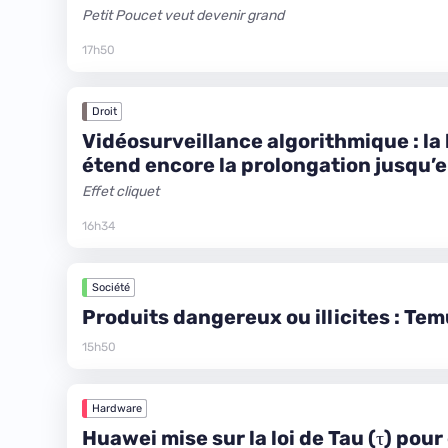
Petit Poucet veut devenir grand
17h50
Droit
Vidéosurveillance algorithmique : la 
étend encore la prolongation jusqu’
Effet cliquet
16h34
Société
Produits dangereux ou illicites : Te
15h50
Hardware
Huawei mise sur la loi de Tau (τ) pou