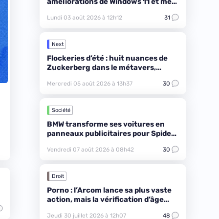
améliorations de Windows 11 et met
l’accent sur la RAM
Lundi 03 août 2026 à 12h12
31
Next
Flockeries d’été : huit nuances de
Zuckerberg dans le métavers,
retrouvez le vrai
Mercredi 05 août 2026 à 13h37
30
Société
BMW transforme ses voitures en
panneaux publicitaires pour Spider-
Man
Vendredi 07 août 2026 à 08h42
30
Droit
Porno : l’Arcom lance sa plus vaste
action, mais la vérification d’âge
reste une blague
Jeudi 30 juillet 2026 à 12h07
48