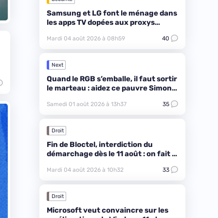
Samsung et LG font le ménage dans
les apps TV dopées aux proxys
résidentiels
Mardi 04 août 2026 à 08h59
40
Next
Quand le RGB s’emballe, il faut sortir
le marteau : aidez ce pauvre Simon à
réparer un PC !
Samedi 01 août 2026 à 13h37
35
Droit
Fin de Bloctel, interdiction du
démarchage dès le 11 août : on fait le
point
Mardi 04 août 2026 à 10h32
33
Droit
Microsoft veut convaincre sur les