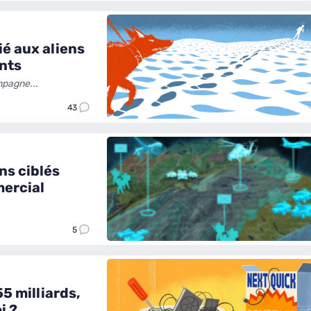
é aux aliens
nts
ampagne...
43
ens ciblés
ercial
5
5 milliards,
i ?