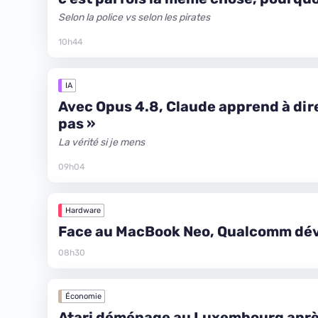
Selon la police vs selon les pirates
10h44
IA
Avec Opus 4.8, Claude apprend à dire 
pas »
La vérité si je mens
09h04
Hardware
Face au MacBook Neo, Qualcomm dévo
08h30
Économie
Atari déménage au Luxembourg aprè