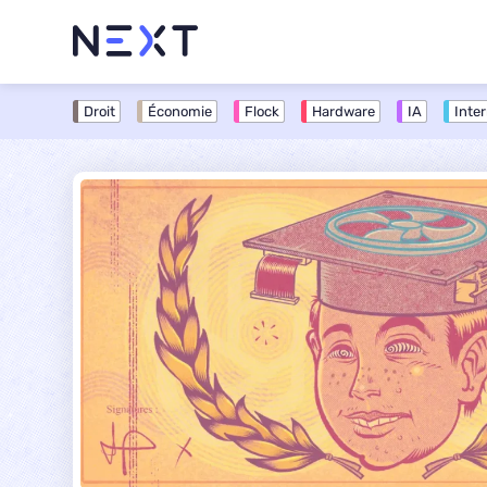
Next - L'actualité informatique et numérique
Droit
Économie
Flock
Hardware
IA
Inte