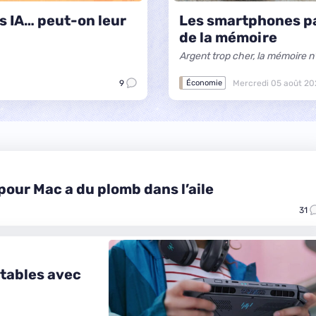
s IA… peut-on leur
Les smartphones pas
de la mémoire
Argent trop cher, la mémoire n'
9
Mercredi 05 août 20
Économie
pour Mac a du plomb dans l’aile
31
rtables avec