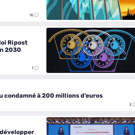
10
loi Ripost
en 2030
7
mu condamné à 200 millions d’euros
2
r développer