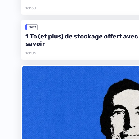
16h50
Next
1 To (et plus) de stockage offert ave
savoir
16h06