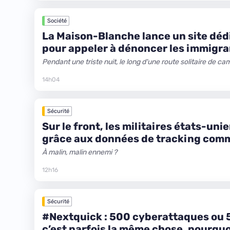
Société
La Maison-Blanche lance un site dédi
pour appeler à dénoncer les immigra
Pendant une triste nuit, le long d'une route solitaire de c
14h04
Sécurité
Sur le front, les militaires états-uni
grâce aux données de tracking comm
À malin, malin ennemi ?
12h16
Sécurité
#Nextquick : 500 cyberattaques ou 5
c’est parfois la même chose, pourquo