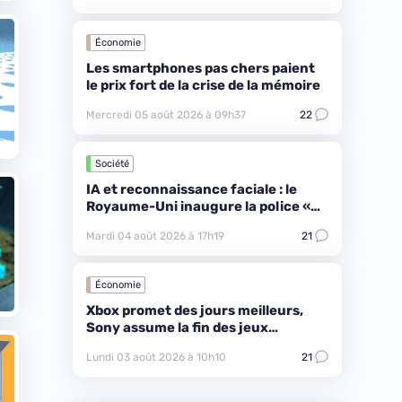
Économie
Les smartphones pas chers paient
le prix fort de la crise de la mémoire
Mercredi 05 août 2026 à 09h37
22
Société
IA et reconnaissance faciale : le
Royaume-Uni inaugure la police «
proactive »
Mardi 04 août 2026 à 17h19
21
Économie
Xbox promet des jours meilleurs,
Sony assume la fin des jeux
physiques
Lundi 03 août 2026 à 10h10
21