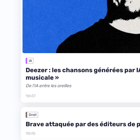
IA
Deezer : les chansons générées par IA
musicale »
De l'IA entre les oreilles
15h37
Droit
Brave attaquée par des éditeurs de 
15h15