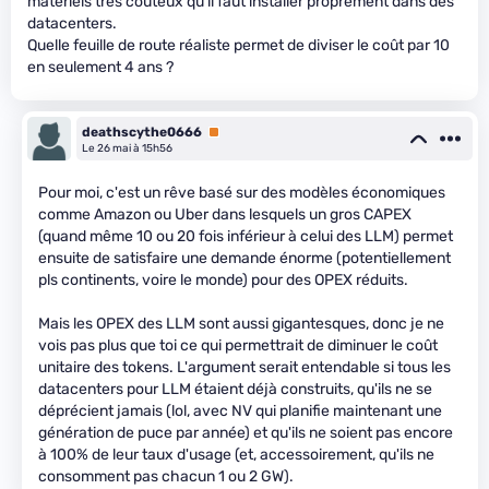
matériels très couteux qu'il faut installer proprement dans des
datacenters.
Quelle feuille de route réaliste permet de diviser le coût par 10
en seulement 4 ans ?
deathscythe0666
Premium
Le 26 mai à 15h56
Pour moi, c'est un rêve basé sur des modèles économiques
comme Amazon ou Uber dans lesquels un gros CAPEX
(quand même 10 ou 20 fois inférieur à celui des LLM) permet
ensuite de satisfaire une demande énorme (potentiellement
pls continents, voire le monde) pour des OPEX réduits.
Mais les OPEX des LLM sont aussi gigantesques, donc je ne
vois pas plus que toi ce qui permettrait de diminuer le coût
unitaire des tokens. L'argument serait entendable si tous les
datacenters pour LLM étaient déjà construits, qu'ils ne se
déprécient jamais (lol, avec NV qui planifie maintenant une
génération de puce par année) et qu'ils ne soient pas encore
à 100% de leur taux d'usage (et, accessoirement, qu'ils ne
consomment pas chacun 1 ou 2 GW).