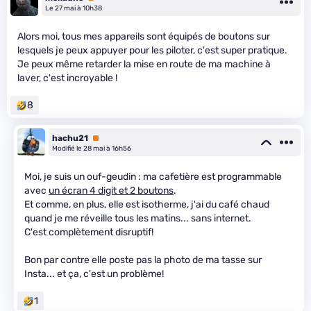
Le 27 mai à 10h38
Alors moi, tous mes appareils sont équipés de boutons sur
lesquels je peux appuyer pour les piloter, c'est super pratique.
Je peux même retarder la mise en route de ma machine à
laver, c'est incroyable !
8
hachu21
Premium
Modifié le 28 mai à 16h56
Moi, je suis un ouf-geudin : ma cafetière est programmable
avec
un écran 4 digit et 2 boutons
.
Et comme, en plus, elle est isotherme, j'ai du café chaud
quand je me réveille tous les matins... sans internet.
C'est complètement disruptif!
Bon par contre elle poste pas la photo de ma tasse sur
Insta... et ça, c'est un problème!
1