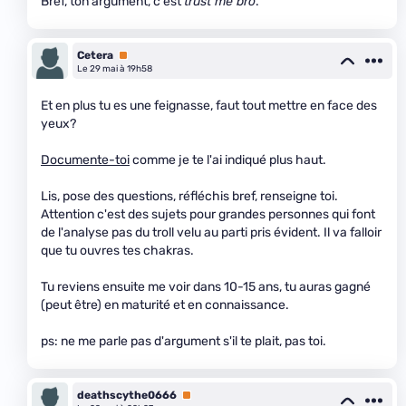
Bref, ton argument, c'est
trust me bro
.
Cetera
Premium
Le 29 mai à 19h58
Et en plus tu es une feignasse, faut tout mettre en face des
yeux?
Documente-toi
comme je te l'ai indiqué plus haut.
Lis, pose des questions, réfléchis bref, renseigne toi.
Attention c'est des sujets pour grandes personnes qui font
de l'analyse pas du troll velu au parti pris évident. Il va falloir
que tu ouvres tes chakras.
Tu reviens ensuite me voir dans 10-15 ans, tu auras gagné
(peut être) en maturité et en connaissance.
ps: ne me parle pas d'argument s'il te plait, pas toi.
deathscythe0666
Premium