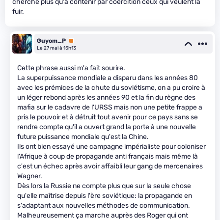
cherche plus qu'à contenir par coercition ceux qui veulent la
fuir.
Guyom_P
Premium
Le 27 mai à 15h13
Cette phrase aussi m'a fait sourire.
La superpuissance mondiale a disparu dans les années 80
avec les prémices de la chute du soviétisme, on a pu croire à
un léger rebond après les années 90 et la fin du règne des
mafia sur le cadavre de l'URSS mais non une petite frappe a
pris le pouvoir et à détruit tout avenir pour ce pays sans se
rendre compte qu'il a ouvert grand la porte à une nouvelle
future puissance mondiale qu'est la Chine.
Ils ont bien essayé une campagne impérialiste pour coloniser
l'Afrique à coup de propagande anti français mais même là
c'est un échec après avoir affaibli leur gang de mercenaires
Wagner.
Dès lors la Russie ne compte plus que sur la seule chose
qu'elle maîtrise depuis l'ère soviétique: la propagande en
s'adaptant aux nouvelles méthodes de communication.
Malheureusement ça marche auprès des Roger qui ont