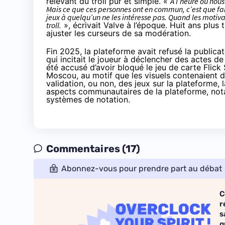
relevant du troll pur et simple. «
À l’heure où nous
Mais ce que ces personnes ont en commun, c’est que fai
jeux à quelqu’un ne les intéresse pas. Quand les motiv
troll.
»,
écrivait
Valve à l’époque. Huit ans plus 
ajuster les curseurs de sa modération.
Fin 2025, la plateforme avait refusé la publica
qui incitait le joueur à déclencher des actes d
été
accusé
d’avoir bloqué le jeu de carte Flick
Moscou, au motif que les visuels contenaient d
validation, ou non, des jeux sur la plateforme
aspects communautaires de la plateforme, no
systèmes de notation.
Commentaires (17)
Abonnez-vous pour prendre part au débat
C
r
s
q