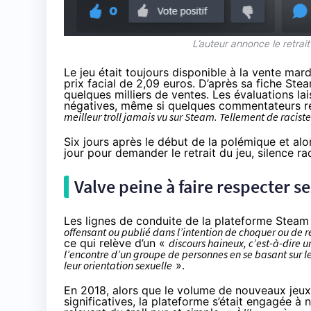
L’auteur annonce le retrai
Le jeu était toujours disponible à la vente ma
prix facial de 2,09 euros. D’après sa fiche
Ste
quelques milliers de ventes. Les évaluations la
négatives, même si quelques commentateurs ré
meilleur troll jamais vu sur Steam. Tellement de raciste
Six jours après le début de la polémique et al
jour pour demander le retrait du jeu, silence r
Valve peine à faire respecter s
Les lignes de conduite de la plateforme Stea
offensant ou publié dans l’intention de choquer ou de r
ce qui relève d’un «
discours haineux, c’est-à-dire u
l’encontre d’un groupe de personnes en se basant sur leu
leur orientation sexuelle
».
En 2018, alors que le volume de nouveaux jeu
significatives, la plateforme
s’était engagée à n