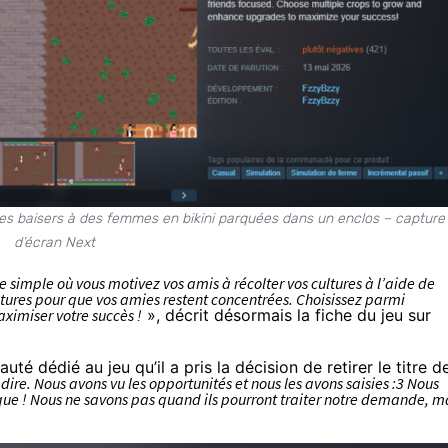
des baisers à des femmes en bikini parquées dans un enclos – capture
d’écran Next
e simple où vous motivez vos amis à récolter vos cultures à l’aide de
ôtures pour que vos amies restent concentrées. Choisissez parmi
aximiser votre succès !
», décrit désormais la fiche du jeu sur
té dédié au jeu qu’il a pris la décision de retirer le titre d
 dire. Nous avons vu les opportunités et nous les avons saisies :3 Nous
ique ! Nous ne savons pas quand ils pourront traiter notre demande, m