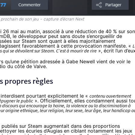
t prochain de son jeu – capture d’écran Next
rdi 26 mai au matin, associé à une réduction de 40 % sur son
amDB
, le développeur peut sans doute s’enorgueillir de
issées sur Steam sont quant à elles majoritairement
agissent favorablement à cette provocation manifeste. «
L
s qui se dévoilent sur Steam. C’est à mourir de rire
», écrit l’un d’eu
ors qu’une
pétition
adressée à Gabe Newell vient de voir le
adio du côté de Valve.
es propres règles
m
interdisent
pourtant explicitement le «
contenu ouvertement
épugner le public
». Officiellement, elles condamnent aussi to
n discours qui encourage la haine, la violence ou la discrimination à
r origine ethnique, leur religion, leur sexe, leur âge, leur handicap o
x publiés sur Steam augmentait dans des proportions
ettoyer les écuries d’Augias
en ciblant notamment les jeux