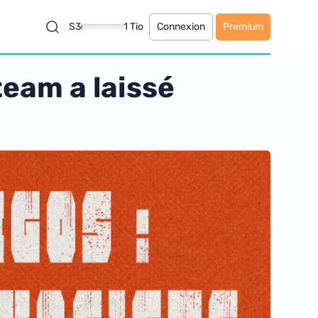
S3
1 Tio
Connexion
Premium
team a laissé