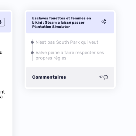
Esclaves fouettés et femmes en
bikini : Steam a laissé passer
Plantation Simulator
N'est pas South Park qui veut
ui
Valve peine à faire respecter ses
propres règles
Commentaires
17
ant
la