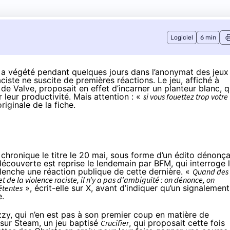
Logiciel
6 min
a végété pendant quelques jours dans l’anonymat des jeux
iste ne suscite de premières réactions. Le jeu, affiché à
de Valve, proposait en effet d’incarner un planteur blanc, q
 leur productivité. Mais attention : «
si vous fouettez trop votre
riginale de la fiche.
n
chronique
le titre le 20 mai, sous forme d’un édito dénonç
découverte est
reprise
le lendemain par BFM, qui interroge 
lenche une réaction publique de cette dernière. «
Quand des
t de la violence raciste, il n’y a pas d’ambiguïté : on dénonce, on
étentes
», écrit-elle
sur X
, avant d’indiquer qu’un signalement
e.
y, qui n’en est pas à son premier coup en matière de
s sur Steam, un jeu baptisé
Crucifier
, qui proposait cette fois