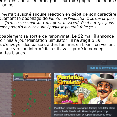
tter des Christs en croix pour leur faire gagner une course
 champs.
ifier
n’ait suscité aucune réaction en dépit de son caractère
quement le décollage de
Plantation Simulator
. «
Je suis un peu
ndu… Ça donne une mauvaise image de la société. Peut-être que je vis
 pense pas qu’à aucune autre époque je pourrais faire ça
».
obablement sa sortie de l’anonymat. Le 22 mai, il annonce
ir mis à jour Plantation Simulator : il ne s’agit plus
s d’envoyer des baisers à des femmes en bikini, en veillant
 une version intermédiaire, il avait gardé le concept
ar des blancs.