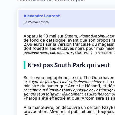
Alexandre Laurent
Le 26 mai à 11h35
Apparu le 13 mai sur Steam,
Plantation Simulator
de fond de catalogue, avant que son propos rac
2,09 euros sur la version française du magasin 
doit fouetter ses esclaves noirs pour maximiser
personne noire, elle mourra
», décrivait la version o
N’est pas South Park qui veut
Sur le web anglophone, le site The Outerhave
le «
type de jeux que l’industrie devrait rejeter
». La 
ministre du numérique Anne Le Hénanff, et déc
contenus aussi ignobles font l’apologie de l’esclavage e
signale et on saisit immédiatement les autorités comp
Pharos a été effectué et que l’Arcom sera saisi
À la manœuvre, on découvre un certain FzzyBzz
provocation. Mi-mars, il publiait ainsi, toujour