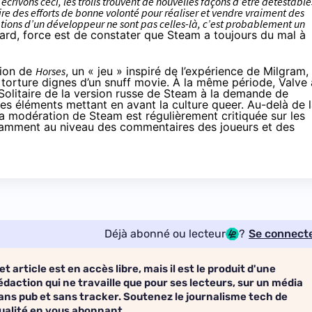
 écrivons ceci, les trolls trouvent de nouvelles façons d’être détestable
re des efforts de bonne volonté pour réaliser et vendre vraiment des
ations d’un développeur ne sont pas celles-là, c’est probablement un
tard, force est de constater que Steam a toujours du mal à
tion de
Horses
, un « jeu » inspiré de
l’expérience de Milgram
,
e torture dignes d’un snuff movie. À la même période, Valve 
 Solitaire de la version russe de Steam à la demande de
es éléments mettant en avant la culture queer. Au-delà de 
, la modération de Steam est régulièrement
critiquée
sur les
tamment au niveau des commentaires des joueurs et des
Déjà abonné ou lecteur
?
Se connect
et article est en accès libre, mais il est le produit d'une
édaction qui ne travaille que pour ses lecteurs, sur un média
ans pub et sans tracker. Soutenez le journalisme tech de
ualité en vous abonnant.