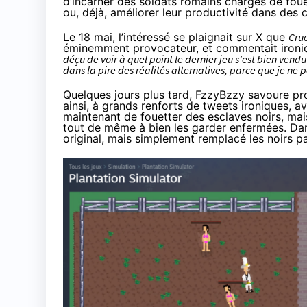
d’incarner des soldats romains chargés de foue
ou, déjà, améliorer leur productivité dans des
Le 18 mai, l’intéressé
se plaignait
sur X que
Cruc
éminemment provocateur, et commentait ironi
déçu de voir à quel point le dernier jeu s’est bien ve
dans la pire des réalités alternatives, parce que je ne
Quelques jours plus tard, FzzyBzzy savoure pr
ainsi, à grands renforts de tweets ironiques, avo
maintenant de fouetter des esclaves noirs, mai
tout de même à bien les garder enfermées. Dans
original, mais simplement remplacé les noirs p