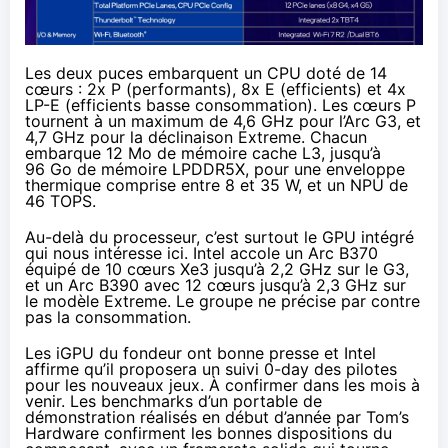
Les deux puces embarquent un CPU doté de 14
cœurs : 2x P (performants), 8x E (efficients) et 4x
LP-E (efficients basse consommation). Les cœurs P
tournent à un maximum de 4,6 GHz pour l’Arc G3, et
4,7 GHz pour la déclinaison Extreme. Chacun
embarque 12 Mo de mémoire cache L3, jusqu’à
96 Go de mémoire LPDDR5X, pour une enveloppe
thermique comprise entre 8 et 35 W, et un NPU de
46 TOPS.
Au-delà du processeur, c’est surtout le GPU intégré
qui nous intéresse ici. Intel accole un Arc B370
équipé de 10 cœurs Xe3 jusqu’à 2,2 GHz sur le G3,
et un Arc B390 avec 12 cœurs jusqu’à 2,3 GHz sur
le modèle Extreme. Le groupe ne précise par contre
pas la consommation.
Les iGPU du fondeur ont bonne presse et Intel
affirme qu’il proposera un suivi 0-day des pilotes
pour les nouveaux jeux. À confirmer dans les mois à
venir. Les benchmarks d’un portable de
démonstration
réalisés
en début d’année par Tom’s
Hardware confirment les bonnes dispositions du