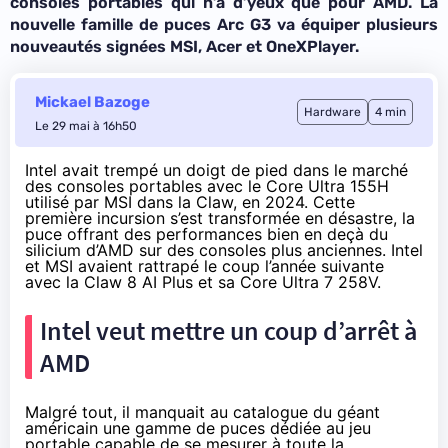
consoles portables qui n’a d’yeux que pour AMD. La
nouvelle famille de puces Arc G3 va équiper plusieurs
nouveautés signées MSI, Acer et OneXPlayer.
Mickael Bazoge
Hardware
4 min
Le 29 mai à 16h50
Intel avait trempé un doigt de pied dans le marché
des consoles portables avec le Core Ultra 155H
utilisé par MSI dans la Claw, en 2024. Cette
première incursion s’est transformée en
désastre
, la
puce offrant des performances bien en deçà du
silicium d’AMD sur des consoles plus anciennes. Intel
et MSI avaient
rattrapé
le coup l’année suivante
avec la Claw 8 AI Plus et sa Core Ultra 7 258V.
Intel veut mettre un coup d’arrêt à
AMD
Malgré tout, il manquait au catalogue du géant
américain une gamme de puces dédiée au jeu
portable capable de se mesurer à toute la