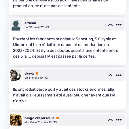
La pénurie de RAM est dû aux limites des chaînes de
production, ce n' est pas de l'entente.
elticail
Le 30 mai à 22h23
Pourtant les fabricants principaux Samsung, SK Hynix et
Micron ont bien réduit leur capacité de production en
2023/2024. Et il y a des doutes quant à une entente entre
ces 3 là ... depuis l'IA est passée par là certes.
dvr-x
Premium
Le 31 mai à 10h43
Ils ont réduit parce qu'il y avait des stocks énormes. Elle
n'avait d'ailleurs jamais été aussi peu cher avant que l'IA
n'arrive.
bingo.crepuscule
Premium
Modifié le 31 mai à 13h33