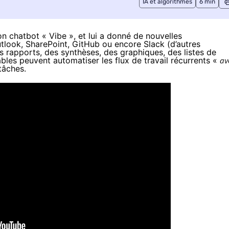
IA et algorithmes
6 min
n chatbot « Vibe », et lui a donné de nouvelles
ook, SharePoint, GitHub ou encore Slack (d’autres
 rapports, des synthèses, des graphiques, des listes de
les peuvent automatiser les flux de travail récurrents «
av
tâches.