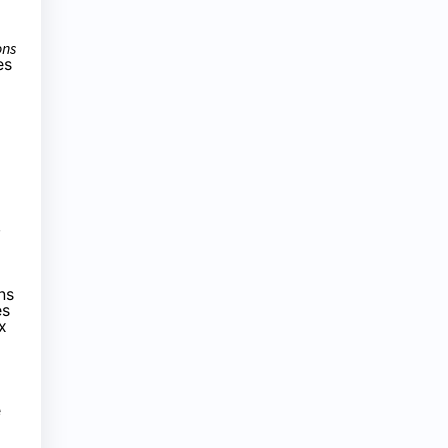
ons
es
,
ns
es
x
e