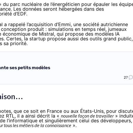
 du parc nucléaire de l’énergéticien pour épauler les équip
tenance. Les données seront hébergées dans des
priété d’EDF.
al a
rappelé
l’acquisition d’Emmi, une société autrichienne
e conception produit : simulations en temps réel, jumeaux
e économique de Mistral, qui propose des modèles IA
s. Certes, la startup propose aussi des outils grand public,
 sa priorité.
vante ses petits modèles
27
maison…
otes, que ce soit en France ou aux États-Unis, pour discut
z RTL, il a ainsi
décrit
la «
nouvelle façon de travailler
» induit
de l’informatique et singulièrement celui des développeurs,
our tous les métiers de la connaissance
».