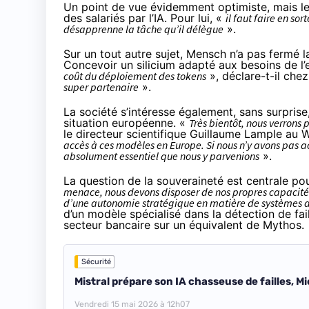
Un point de vue évidemment optimiste, mais le 
des salariés par l’IA. Pour lui, «
il faut faire en sort
désapprenne la tâche qu’il délègue
».
Sur un tout autre sujet, Mensch n’a pas fermé l
Concevoir un silicium adapté aux besoins de l’e
coût du déploiement des tokens
», déclare-t-il chez
super partenaire
».
La société s’intéresse également, sans surprise, à
situation européenne. «
Très bientôt, nous verrons
le directeur scientifique Guillaume Lample au W
accès à ces modèles en Europe. Si nous n’y avons pas ac
absolument essentiel que nous y parvenions
».
La question de la souveraineté est centrale pou
menace, nous devons disposer de nos propres capacité
d’une autonomie stratégique en matière de systèmes 
d’un modèle spécialisé dans la détection de faill
secteur bancaire sur un équivalent de Mythos.
Sécurité
Mistral prépare son IA chasseuse de failles, M
Vendredi 15 mai 2026 à 12h07