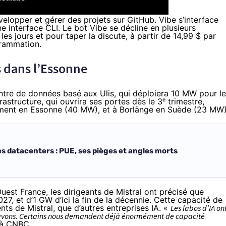
opper et gérer des projets sur GitHub. Vibe s’interface
e interface CLI. Le bot Vibe se décline en plusieurs
les jours et pour taper la discute, à partir de 14,99 $ par
grammation.
 dans l’Essonne
tre de données basé aux Ulis, qui déploiera 10 MW pour l
rastructure, qui ouvrira ses portes dès le 3ᵉ trimestre,
lement en Essonne (40 MW), et
à Borlänge en Suède
(23 MW)
s datacenters : PUE, ses pièges et angles morts
uest France, les dirigeants de Mistral ont précisé que
27, et d’1 GW d’ici la fin de la décennie. Cette capacité de
ents de Mistral, que d’autres entreprises IA. «
Les labos d’IA on
n avons. Certains nous demandent déjà énormément de capacité
 à
CNBC
.