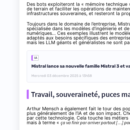
Des bots exploiteront la « mémoire technique »
de terrain et faciliter les opérations de main
infrastructures souveraines, et resteront la pro
Toujours dans le domaine de l’entreprise, Mistr
spécialisée dans les modèles d’ingénierie et d
numériques… Ces exemples illustrent le modèl
adaptés aux besoins spécifiques des entreprise
mais les LLM géants et généralistes ne sont pas
IA
Mistral lance sa nouvelle famille Mistral 3 et 
Mercredi 03 décembre 2025 à 13h58
Travail, souveraineté, puces 
Arthur Mensch a également fait le tour des pop
plus généralement de l’IA et de son impact. Che
par cette technologie. Cela touche les métiers 
mais à terme «
ça va finir par arriver partout […] p