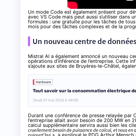
Un mode Code est également présent pour dével
avec VS Code mais peut aussi s’utiliser dans un
formules : une gratuite pour les tâches de tous 
mois pour des tâches complexes et de la pro
Un nouveau centre de données
Mistral AI a également annoncé un nouveau cen
opérations d’inférence de l’entreprise. Cette inf
s’ajoute aux sites de Bruyères-le-Châtel, éga
Hardware
Tout savoir sur la consommation électrique de
Jeudi 21 mai 2026 à 14h38
Durant une conférence de presse
relayée
par O
l’entreprise allait avoir besoin de 200 MW en 20
calcul supplémentaire servira aussi bien les cli
cruellement besoin de puissance de calcul, et nous e
aujourd’hui
», a expliqué le PDG Arthur Mensch