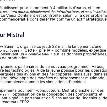
tablissent pour le moment à 4 milliards d’euros, et il en
e un retard dans le déploiement des infrastructures, et nous investiss
. Le Vieux Continent est confronté, selon lui, à des problèm
commencerait à considérer l’IA comme un actif stratégique
ur Mistral
Now Summit,
organisé
ce jeudi 28 mai : le lancement d’une
ons critiques
». Cette « pile IA » combine modèles, expertise
 conservant un «
contrôle total
» sur les données propriétaires
ts de production.
es premiers partenaires de ce nouveau programme : Airbus,
e les technologies IA de la jeune pousse pour les opératio
barquées des avions et des hélicoptères, mais aussi dans s
 Mistral développe des modèles de raisonnement multimodau
ges complexes comme les simulations d’accident.
uipements pour semi-conducteurs, Mistral planche sur des
exes
» : optimisation de la conception des composants et
l ont
signé
un partenariat de 5 ans autour de l’ingénierie, d
s réacteurs EPR2.