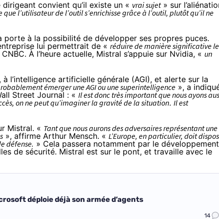
dirigeant convient qu’il existe un «
vrai sujet
» sur l’aliénatio
e que l’utilisateur de l’outil s’enrichisse grâce à l’outil, plutôt qu’il ne
a porte à la possibilité de développer ses propres puces.
ntreprise lui permettrait de «
réduire de manière significative le
 CNBC. À l’heure actuelle, Mistral s’appuie sur Nvidia, «
un
 l’intelligence artificielle générale (AGI), et alerte sur la
 probablement émerger une AGI ou une superintelligence
», a
indiqu
all Street Journal : «
Il est donc très important que nous ayons aus
cès, on ne peut qu’imaginer la gravité de la situation
.
Il est
r Mistral. «
Tant que nous aurons des adversaires représentant une
s
», affirme Arthur Mensch. «
L’Europe, en particulier, doit dispo
de défense.
» Cela passera notamment par le développement
es de sécurité. Mistral est sur le pont, et travaille avec le
icrosoft déploie déjà son armée d’agents
14