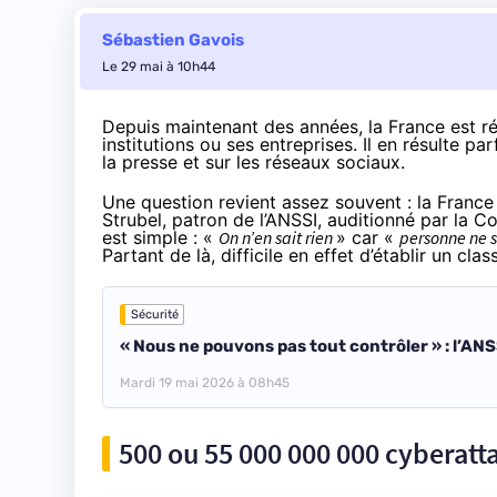
Sébastien Gavois
Le 29 mai à 10h44
Depuis maintenant des années, la France est ré
institutions ou ses entreprises. Il en résulte 
la presse et sur les réseaux sociaux.
Une question revient assez souvent : la France
Strubel, patron de l’ANSSI,
auditionné
par la Co
est simple : «
On n’en sait rien
» car «
personne ne 
Partant de là, difficile en effet d’établir un cla
Sécurité
« Nous ne pouvons pas tout contrôler » : l’ANS
Mardi 19 mai 2026 à 08h45
500 ou 55 000 000 000 cyberattaq