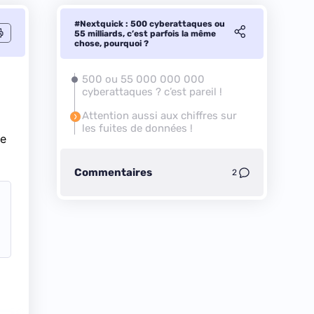
#Nextquick : 500 cyberattaques ou
55 milliards, c’est parfois la même
chose, pourquoi ?
500 ou 55 000 000 000
cyberattaques ? c’est pareil !
Attention aussi aux chiffres sur
les fuites de données !
se
Commentaires
2