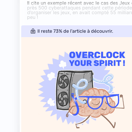
Il cite un exemple récent avec le cas des Jeu
près 500 cyberattaques pendant cette période.
d’organiser les jeux, en avait compté 55 millia
peu !
Il reste 73% de l'article à découvrir.