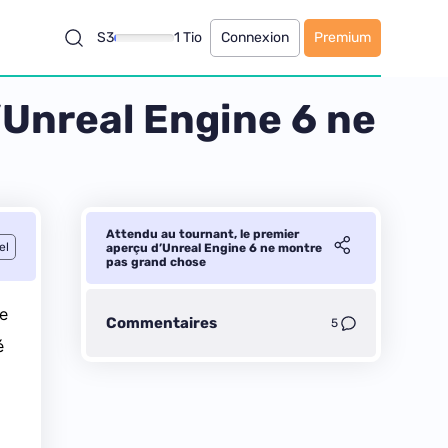
S3
1 Tio
Connexion
Premium
’Unreal Engine 6 ne
Attendu au tournant, le premier
el
aperçu d’Unreal Engine 6 ne montre
pas grand chose
te
Commentaires
5
é