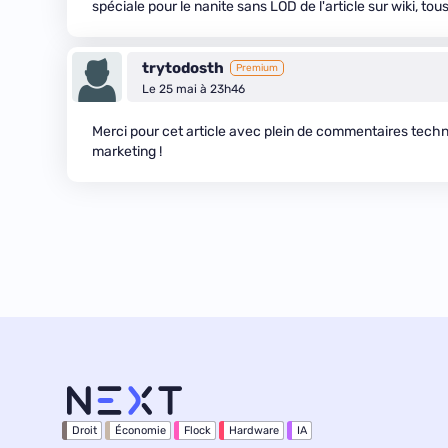
spéciale pour le nanite sans LOD de l'article sur wiki, to
trytodosth
Premium
Le 25 mai à 23h46
Merci pour cet article avec plein de commentaires techn
marketing !
Droit
Économie
Flock
Hardware
IA