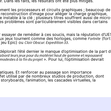
Dans les faits, les résultats ont été plus mitigés.
ément les processeurs et circuits graphiques ; beaucoup de
reconstruction d’image pour alléger la charge graphique,
instable à la clé ; plusieurs titres souffrent aussi de micro
es problèmes sont particulièrement visibles dans certains
r essayer de remédier à ces soucis, mais la réputation d’UE
breux jeux tournent comme des horloges, comme
Fortnite
(fort
n jeu Epic) ou
Clair Obscur: Expedition 33
.
déplorait
l’été dernier le manque d’optimisation de la part 
abord leurs jeux pour du matériel haut de gamme et repoussent
 modestes à la fin du projet
». Pour lui, l’optimisation devrait
atiques. Et renforcer au passage son importance
fet utilisé par de nombreux studios de production, dont
 storyboards, l’animation, les cascades virtuelles, la