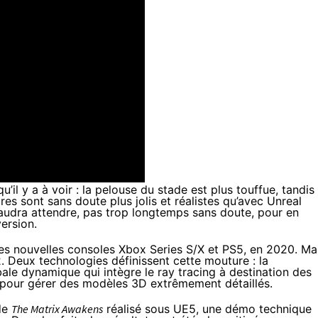
u’il y a à voir : la pelouse du stade est plus touffue, tandis
ures sont sans doute plus jolis et réalistes qu’avec Unreal
 faudra attendre, pas trop longtemps sans doute, pour en
version.
es nouvelles consoles Xbox Series S/X et PS5, en 2020. Ma
2
. Deux technologies définissent cette mouture : la
ale dynamique qui intègre le ray tracing à destination des
, pour gérer des modèles 3D extrêmement détaillés.
de
The Matrix Awakens
réalisé sous UE5, une démo technique