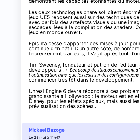
démontrant les capacités étonnantes du moteur. 
Les deux technologies phare sollicitent énorm
jeux UE5 reposent aussi sur des techniques de 
avec parfois des artefacts visuels ou une image 
saccades liées à la compilation des shaders. C
jeux en monde ouvert.
Epic n’a cessé d’apporter des mises à jour pou
continue d’en pâtir. D’un autre côté, de nom
heureusement d’ailleurs, il s’agit après tout d’u
Tim Sweeney, fondateur et patron de l’éditeur,
développeurs : «
Beaucoup de studios conçoivent d’
l’optimisation ainsi que les tests sur des configurations
commencer très tôt dans le développement.
Unreal Engine 6 devra répondre à ces problém
grandissante à Hollywood : le moteur est en ef
Disney, pour les effets spéciaux, mais aussi les
prévisualisation des scènes…
Mickael Bazoge
Le 25 mai à 14h47