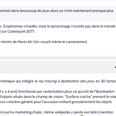
onnels dans beaucoup de jeux alors ce n'est maintenant presque plus
ours. Graphismes chiadés, mais le personnage n'existe pas dans le monde
nt sur Cyberpunk 2077.
es miroirs de Mario 64 ! (on voyait même le cameraman)
ynamique qui intègre le ray tracing à destination des jeux en 3D temp
 y a 6 ans) fonctionne par rasterisation pour ce qui est de l'illumination
s d'objets situés dans le champ de vision. "Surface cache" prenant le rela
ces colorées généré pour l'occasion imitant grossièrement les objets
surcouche marketing d'epic, même wikipedia y perds son latin (mention