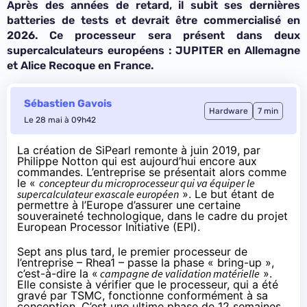
Après des années de retard, il subit ses dernières
batteries de tests et devrait être commercialisé en
2026. Ce processeur sera présent dans deux
supercalculateurs européens : JUPITER en Allemagne
et Alice Recoque en France.
Sébastien Gavois
Hardware
7 min
Le 28 mai à 09h42
La création de SiPearl remonte à juin 2019, par
Philippe Notton qui est aujourd’hui encore aux
commandes. L’entreprise se présentait alors comme
le «
concepteur du microprocesseur qui va équiper le
supercalculateur exascale européen
». Le but étant de
permettre à l’Europe d’assurer une certaine
souveraineté technologique, dans le cadre du projet
European Processor Initiative (EPI).
Sept ans plus tard, le premier processeur de
l’entreprise – Rhea1 – passe la phase « bring-up »,
c’est-à-dire la «
campagne de validation matérielle
».
Elle consiste à vérifier que le processeur, qui a été
gravé par TSMC, fonctionne conformément à sa
conception. C’est une ultime phase de 12 semaines