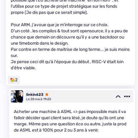
possible que l'EU achète une machine "en son nom" , et
l'utilise pour ce type de projet stratégique sur les fonds
propre (Je dis pas que ce serait simple).
Pour ARM, j'avoue que je m'interroge sur ce choix.
D'un coté , les compilos & tout sont opensource, il y a peu de
chance que demain on découvre qu'il y a une backdoor ou
une timebomb dans le design.
Par contre en terme de maitrise de long terme... je suis moins
sur.
Je pense ceci dit qu'à l'époque du début , RISC-V était loin
d'être viable.
2
linkin623
Premium
Le 28 mai à 11h25
Acheter une machine à ASML => pas impossible mais il va
falloir décider quel client sera lésé, je doute qu'ils ont une
marge. Même pas une question éco ou autre, juste la prod
de ASML est à 100% pour 2 ou 3 ans à venir.