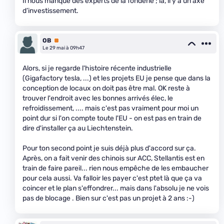
Il nous manque des experts de la fonderie ; là, il y a un axe
d’investissement.
OB
Premium
Le 29 mai à 09h47
Alors, si je regarde l'histoire récente industrielle
(Gigafactory tesla, ...) et les projets EU je pense que dans la
conception de locaux on doit pas être mal. OK reste à
trouver l'endroit avec les bonnes arrivés élec, le
refroidissement, .... mais c'est pas vraiment pour moi un
point dur si l'on compte toute l'EU - on est pas en train de
dire d'installer ça au Liechtenstein.
Pour ton second point je suis déjà plus d'accord sur ça.
Après, on a fait venir des chinois sur ACC, Stellantis est en
train de faire pareil... rien nous empêche de les embaucher
pour cela aussi. Va falloir les payer c'est ptet là que ça va
coincer et le plan s'effondrer... mais dans l'absolu je ne vois
pas de blocage . Bien sur c'est pas un projet à 2 ans :-)