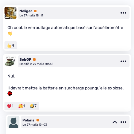
Neliger
Premium
Le 27 mai à 18h19
Oh cool, le verrouillage automatique basé sur l'accéléromètre
4
SebGF
Premium
Modifié le 27 mai à 18h48
Nul.
Il devrait mettre la batterie en surcharge pour qu'elle explose.
1
1
7
Polaris
Premium
Le 27 mai à 19h03