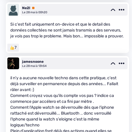
Ne2l
Premium
Le 28 mai à 00h20
Si c'est fait uniquement on-device et que le detail des
données collectées ne sont jamais transmis a des serveurs,
je vois pas trop le probleme. Mais bon... impossible a prouver.
7
jamesnoone
Le 28 mai à 13h54
il n'y a aucune nouvelle techno dans cette pratique, c'est
déjà surveiller en permanence depuis des années... Fallait
râler avant :)
Comment croyez vous qu'ils compte vos pas ? indice ca
commence par accélero et ca fini par mètre .
Comment l'Apple watch se déverrouille dés que l'iphone
rattaché est déverrouillé... Bluetooth .. donc verrouillé
l'Iphone quand la watch s'eloigne c'est la même
logique/techno
Plein d'application font déjà des actions quand elles se