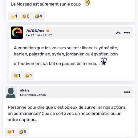
Le Mossad est sûrement sur le coup
1
8
4
/e/OS/rox
Premium
Le 27 mai à 22h07
A condition que les voleurs soient : libanais, yéménite,
iranien, palestinien, syrien, jordanien ou égyptien, bon
effectivement ça fait un paquet de monde...
1
1
skan
Le 27 mai à 23h20
Personne pour dire que c'est odieux de surveiller nos actions
en permanence? Que ce soit avec un accéléromètre ou un
autre capteur…
1
5