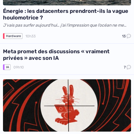
Énergie : les datacenters prendront-ils la vague
houlomotrice ?
J’vais pas surfer aujourd’hui… j’ai l’impression que l’océan ne me
veut pas
10h33
13
Hardware
Meta promet des discussions « vraiment
privées » avec son IA
09h10
7
IA