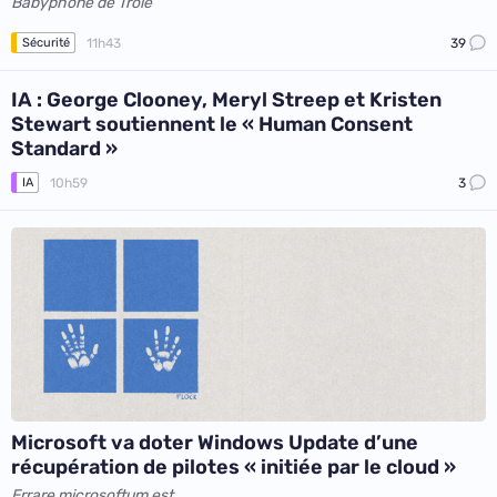
Babyphone de Troie
11h43
39
Sécurité
IA : George Clooney, Meryl Streep et Kristen
Stewart soutiennent le « Human Consent
Standard »
10h59
3
IA
Microsoft va doter Windows Update d’une
récupération de pilotes « initiée par le cloud »
Errare microsoftum est