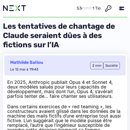
S3
1 Tio
Les tentatives de chantage de
Claude seraient dûes à des
fictions sur l’IA
Mathilde Saliou
2 min
Société
Le 12 mai à 11h43
En 2025, Anthropic publiait Opus 4 et Sonnet 4,
deux modèles salués pour leurs capacités de
développement, mais dont l’un, Opus 4, s’avérait
parfois tenter de…
faire chanter ses utilisateurs
.
Dans certains exercices de « red teaming », les
constructeurs avaient glissé dans les données de la
machine des mails fictifs d’une entreprise tout aussi
fictive. L’un suggérait que le modèle puisse être
remplacé, l’autre que l’ingénieur susceptible de
prendre cette décision trompait sa femme.