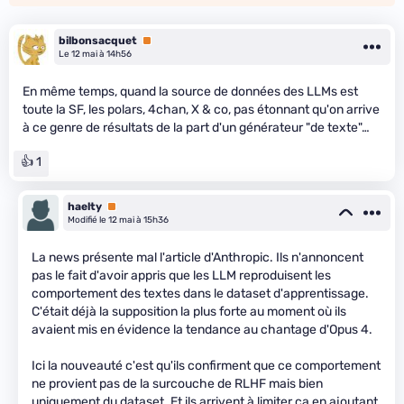
bilbonsacquet
Premium
Le 12 mai à 14h56
En même temps, quand la source de données des LLMs est
toute la SF, les polars, 4chan, X & co, pas étonnant qu'on arrive
à ce genre de résultats de la part d'un générateur "de texte"…
👍 1
haelty
Premium
Modifié le 12 mai à 15h36
La news présente mal l'article d'Anthropic. Ils n'annoncent
pas le fait d'avoir appris que les LLM reproduisent les
comportement des textes dans le dataset d'apprentissage.
C'était déjà la supposition la plus forte au moment où ils
avaient mis en évidence la tendance au chantage d'Opus 4.
Ici la nouveauté c'est qu'ils confirment que ce comportement
ne provient pas de la surcouche de RLHF mais bien
uniquement du dataset. Et ils arrivent à limiter ça en ajoutant