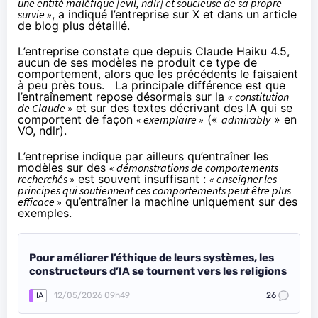
une entité maléfique [evil, ndlr] et soucieuse de sa propre
survie »
, a indiqué l’entreprise
sur X
et dans un
article
de blog
plus détaillé.
L’entreprise constate que depuis Claude Haiku 4.5,
aucun de ses modèles ne produit ce type de
comportement, alors que les précédents le faisaient
à peu près tous. La principale différence est que
l’entraînement repose désormais sur la
« constitution
de Claude »
et sur des textes décrivant des IA qui se
comportent de façon
« exemplaire »
(«
admirably
» en
VO, ndlr).
L’entreprise indique par ailleurs qu’entraîner les
modèles sur des
« démonstrations de comportements
recherchés »
est souvent insuffisant :
« enseigner les
principes qui soutiennent ces comportements peut être plus
efficace »
qu’entraîner la machine uniquement sur des
exemples.
Pour améliorer l’éthique de leurs systèmes, les
constructeurs d’IA se tournent vers les religions
12/05/2026 09h49
26
IA