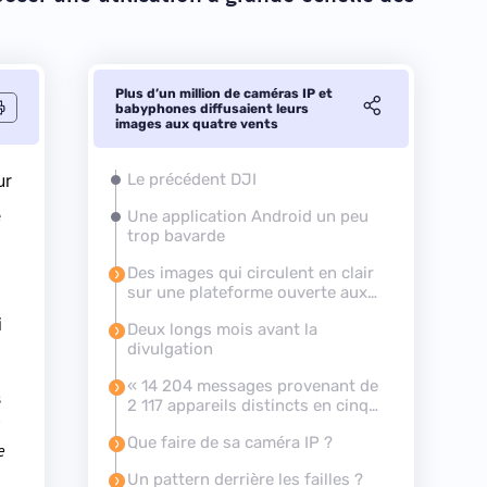
Plus d’un million de caméras IP et
babyphones diffusaient leurs
images aux quatre vents
ur
Le précédent DJI
e
Une application Android un peu
trop bavarde
Des images qui circulent en clair
sur une plateforme ouverte aux
quatre vents
i
Deux longs mois avant la
divulgation
«
14 204 messages provenant de
s
2 117 appareils distincts en cinq
t
minutes
»
Que faire de sa caméra IP ?
e
Un pattern derrière les failles ?