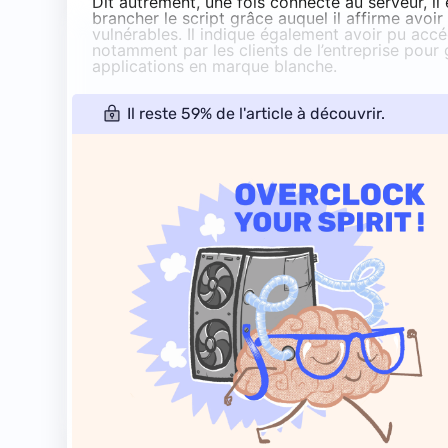
Dit autrement, une fois connecté au serveur, il 
brancher le script grâce auquel il affirme avoi
vulnérables. Il indique également avoir pu accé
notamment par les clients de l’entreprise pour 
applications en marque blanche.
Il reste 59% de l'article à découvrir.