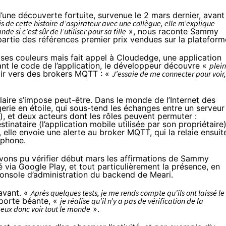
d’une découverte fortuite, survenue le 2 mars dernier, avant
is de cette histoire d’aspirateur avec une collègue, elle m’explique
si c’est sûr de l’utiliser pour sa fille
», nous raconte Sammy
partie des références premier prix vendues sur la plateform
 ses couleurs mais fait appel à Cloudedge, une application
nt le code de l’application, le développeur découvre «
plein
air vers des brokers MQTT : «
J’essaie de me connecter pour voir,
ulaire s’impose peut-être. Dans le monde de l’Internet des
rie en étoile, qui sous-tend les échanges entre un serveur
i), et deux acteurs dont les rôles peuvent permuter :
tinataire (l’application mobile utilisée par son propriétaire)
lle envoie une alerte au broker MQTT, qui la relaie ensuit
léphone.
avons pu vérifier début mars les affirmations de Sammy
é via Google Play, et tout particulièrement la présence, en
 console d’administration du backend de Meari.
avant. «
Après quelques tests, je me rends compte qu’ils ont laissé le
 porte béante, «
je réalise qu’il n’y a pas de vérification de la
peux donc voir tout le monde
».