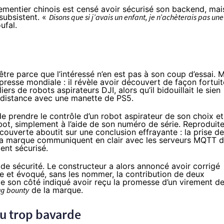
pementier chinois est censé avoir sécurisé son backend, mai
ubsistent. «
Disons que si j’avais un enfant, je n’achèterais pas une
fal.
tre parce que l’intéressé n’en est pas à son coup d’essai. M
 presse mondiale : il révèle avoir découvert de façon fortuit
ers de robots aspirateurs DJI, alors qu’il bidouillait le sien
à distance avec une manette de PS5.
de prendre le contrôle d’un robot aspirateur de son choix et
ot, simplement à l’aide de son numéro de série. Reproduit
couverte aboutit sur une conclusion effrayante : la prise de
 la marque communiquent en clair avec les serveurs MQTT 
ent sécurisé.
e sécurité. Le constructeur a alors annoncé avoir corrigé
re et évoqué, sans les nommer, la contribution de deux
de son côté
indiqué
avoir reçu la promesse d’un virement d
g bounty
de la marque.
u trop bavarde