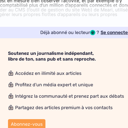
est en mesure d’en observer l’activité, et par exemple d’y
r comptabilisé plus d’un million d’appareils connectés et don
der au CMS (l’outil de gestion du site Web) de Meari, utilisé
gérer leurs propres flottes d’appareils ou leurs propres
Déjà abonné ou lecteur
?
Se connecte
Soutenez un journalisme indépendant,
libre de ton, sans pub et sans reproche.
Accédez en illimité aux articles
Profitez d'un média expert et unique
Intégrez la communauté et prenez part aux débats
Partagez des articles premium à vos contacts
Abonnez-vous