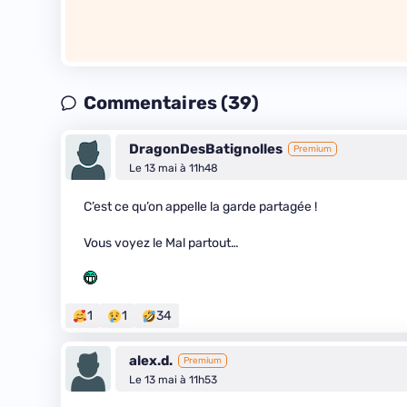
Commentaires (39)
DragonDesBatignolles
Premium
Le 13 mai à 11h48
C’est ce qu’on appelle la garde partagée !
Vous voyez le Mal partout…
1
1
34
alex.d.
Premium
Le 13 mai à 11h53