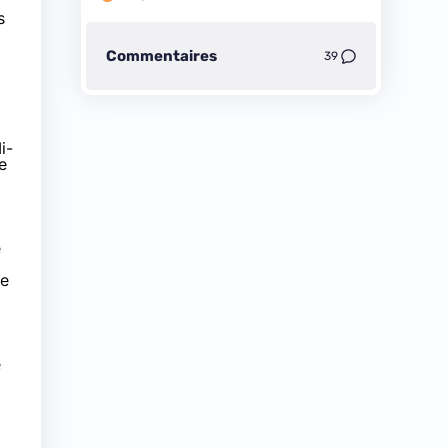
s
Commentaires
39
i-
e
e
de
e