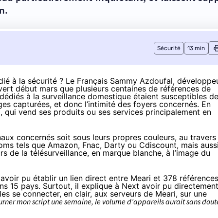
n.
Sécurité
13 min
édié à la sécurité ? Le Français Sammy Azdoufal, développe
vert début mars que plusieurs centaines de références de
dédiés à la surveillance domestique étaient susceptibles d
ges capturées, et donc l’intimité des foyers concernés. En
, qui vend ses produits ou ses services principalement en
inaux concernés soit sous leurs propres couleurs, au travers
ms tels que Amazon, Fnac, Darty ou Cdiscount, mais auss
rs de la télésurveillance, en marque blanche, à l’image du
 avoir pu établir un lien direct entre Meari et 378 référence
ns 15 pays. Surtout, il explique à Next avoir pu directemen
les se connecter, en clair, aux serveurs de Meari, sur une
tourner mon script une semaine, le volume d’appareils aurait sans dout