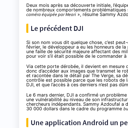
Deux mois après sa découverte initiale, l’équi
de nombreux comportements problématiques s
caméra équipée par Meari
», résume Sammy Azdou
Le précédent DJI
Si son nom vous dit quelque chose, c’est peut-ê
février, le développeur a eu les honneurs de la
une faille de sécurité majeure affectant des milli
pour voir s’il était possible de le commander 
Via cette porte dérobée, il devient en mesure 
donc d’accéder aux images que transmet le rob
et
racontée
dans le détail par The Verge, sa dé
contrôle est possible parce que les robots de
DJI, et que l’accès à ces derniers n’est pas dûm
Le 6 mars dernier, DJI a
confirmé
un problème d
une vulnérabilité au niveau de son infrastructu
chercheurs indépendants. Sammy Azdoufal a 
30 000 dollars dans le cadre du programme
bu
Une application Android un pe