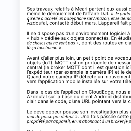
Ses travaux relatifs à Meari partent eux aussi 
même le dénouement de l’affaire DJI. «
Je parla
qu’elle a acheté un babyphone sur Amazon, et se demande 
Azdoufal, contacté début mars. L’appareil fait 
Il ne dispose pas d’un environnement logiciel à
« hub » dédiée aux objets connectés. En étudia
de choses qui ne vont pas
», dont des routes en cl
là ça fonctionne
».
Avant d’aller plus loin, un petit point de vocab
objets (IoT),
MQTT
est un protocole de message
central (le broker MQTT dont il est question ic
l’expéditeur (par exemple la caméra IP) et le des
Quand votre caméra IP détecte un mouvement, e
vers l’application mobile installée sur votre té
Dans le cas de l’application CloudEdge, nous 
Azdoufal sur la base du client Android distribu
clair dans le code, d’une URL pointant vers la
Le développeur pousse son investigation plus 
mot de passe par défaut
». Une fois passée cette
propriété par appareil, en m’abonnant à un broker je 