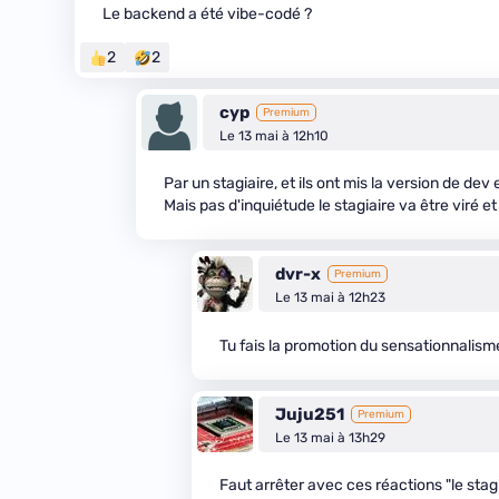
Le backend a été vibe-codé ?
2
2
cyp
Premium
Le 13 mai à 12h10
Par un stagiaire, et ils ont mis la version de d
Mais pas d'inquiétude le stagiaire va être viré 
dvr-x
Premium
Le 13 mai à 12h23
Tu fais la promotion du sensationnalism
Juju251
Premium
Le 13 mai à 13h29
Faut arrêter avec ces réactions "le stagia