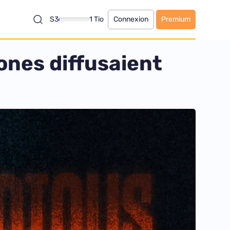
S3
1 Tio
Connexion
Premium
ones diffusaient