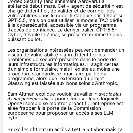
Codex Security (anciennement Aardvark⁠) a
été
lancé
début mars. Cet « agent de sécurité » est
chargé d’identifier, de valider et de corriger des
vulnérabilités dans le code. Il s’appuie par défaut sur
GPT-5.5, mais on peut utiliser le modèle TAC dédié
à la cybersécurité, accessible via un programme
d’accès de confiance. Le dernier palier,
GPT-5.5-
Cyber
, dévoilé le 7 mai, se présente comme le plus
puissant du lot.
Les organisations intéressées peuvent demander un
« scan de vulnérabilité » afin d’identifier les
problèmes de sécurité présents dans le code de
leurs infrastructures informatiques. Il s’agit certes
d’un simple formulaire, mais il existe au moins une
procédure standardisée pour faire partie du
programme, alors que l’extension du projet
Glasswing est laissée aux bons soins d’Anthropic.
Sam Altman
explique
vouloir travailler «
avec le plus
d’entreprises possible
» pour sécuriser leurs logiciels.
OpenAI semble se montrer proactif : l’entreprise est
allée frapper à la porte de la Commission
européenne pour proposer un accès à ses LLM
cyber.
Bruxelles obtient un accès à GPT-5.5-Cyber, mais ça