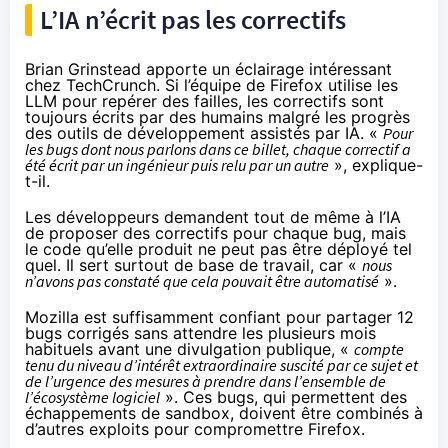
L’IA n’écrit pas les correctifs
Brian Grinstead apporte un éclairage intéressant
chez
TechCrunch
. Si l’équipe de Firefox utilise les
LLM pour repérer des failles, les correctifs sont
toujours écrits par des humains malgré les progrès
des outils de développement assistés par IA. «
Pour
les bugs dont nous parlons dans ce billet, chaque correctif a
été écrit par un ingénieur puis relu par un autre
», explique-
t-il.
Les développeurs demandent tout de même à l’IA
de proposer des correctifs pour chaque bug, mais
le code qu’elle produit ne peut pas être déployé tel
quel. Il sert surtout de base de travail, car «
nous
n’avons pas constaté que cela pouvait être automatisé
».
Mozilla est suffisamment confiant pour partager 12
bugs corrigés sans attendre les plusieurs mois
habituels avant une divulgation publique, «
compte
tenu du niveau d’intérêt extraordinaire suscité par ce sujet et
de l’urgence des mesures à prendre dans l’ensemble de
l’écosystème logiciel
». Ces bugs, qui permettent des
échappements de sandbox, doivent être combinés à
d’autres exploits pour compromettre Firefox.