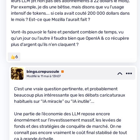
leurs LLM (et non pas des abonnements à 22 dollars le mois).
Par exemple, je dis une bêtise, mais disons que vu l'usage
intensif de tokens... si cela avait couté 200 000 dollars dans
le mois ? Est-ce que Mozilla l'aurait fait ?
Vont-ils pouvoir le faire et pendant combien de temps, vu
qu'un jour ou l'autre il faudra bien que OpenIA & co récupère
plus d'argent qu'ils n'en claquent ?
6
bingo.crepuscule
Premium
Modifié le 11 mai à 13h07
C’est une vraie question pertinente, et probablement
beaucoup plus intéressante que les débats caricaturaux
habituels sur “IA miracle” ou “IA inutile”...
Une partie de l’économie des LLM repose encore
énormément sur l’investissement massif, les levées de
fonds et des stratégies de conquête de marché. On ne
connaît pas encore vraiment le coût final stabilisé de tout
ça à grande échelle.