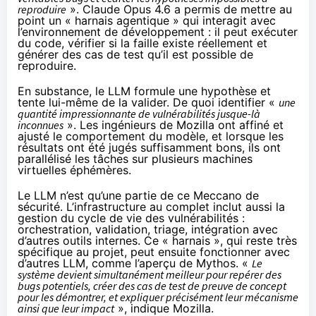
reproduire
». Claude Opus 4.6 a permis de mettre au
point un « harnais agentique » qui interagit avec
l’environnement de développement : il peut exécuter
du code, vérifier si la faille existe réellement et
générer des cas de test qu’il est possible de
reproduire.
En substance, le LLM formule une hypothèse et
tente lui-même de la valider. De quoi identifier «
une
quantité impressionnante de vulnérabilités jusque-là
inconnues
». Les ingénieurs de Mozilla ont affiné et
ajusté le comportement du modèle, et lorsque les
résultats ont été jugés suffisamment bons, ils ont
parallélisé les tâches sur plusieurs machines
virtuelles éphémères.
Le LLM n’est qu’une partie de ce Meccano de
sécurité. L’infrastructure au complet inclut aussi la
gestion du cycle de vie des vulnérabilités :
orchestration, validation, triage, intégration avec
d’autres outils internes. Ce « harnais », qui reste très
spécifique au projet, peut ensuite fonctionner avec
d’autres LLM, comme l’aperçu de Mythos. «
Le
système devient simultanément meilleur pour repérer des
bugs potentiels, créer des cas de test de preuve de concept
pour les démontrer, et expliquer précisément leur mécanisme
ainsi que leur impact
», indique Mozilla.