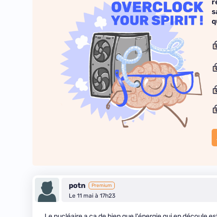
r
s
q
potn
Premium
Le 11 mai à 17h23
Le nucléaire a ça de bien que l'énergie qui en découle es