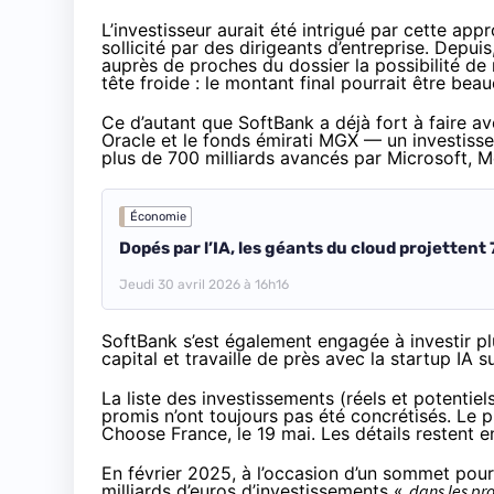
L’investisseur aurait été intrigué par cette app
sollicité par des dirigeants d’entreprise. Depui
auprès de proches du dossier la possibilité de m
tête froide : le montant final pourrait être be
Ce d’autant que SoftBank a déjà fort à faire ave
Oracle et le fonds émirati MGX —
un investiss
plus de 700 milliards avancés par Microsoft, 
Économie
Dopés par l’IA, les géants du cloud projettent
Jeudi 30 avril 2026 à 16h16
SoftBank s’est également engagée à investir p
capital
et
travaille de près avec la startup IA
su
La liste des investissements (réels et potentie
promis n’ont toujours pas été concrétisés. Le p
Choose France, le 19 mai. Les détails restent e
En février 2025, à l’occasion d’un sommet pour
milliards d’euros d’investissements «
dans les pr