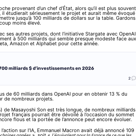
roche provenant d’un chef d’État, alors qu’il est plus souvent
s, il étudierait sérieusement le projet et aurait même évoqué
ettre jusqu’à 100 milliards de dollars sur la table. Gardons
aucoup moins élevé.
c ses autres projets, dont l’initiative Stargate avec OpenAI
ement à 500 milliards
qui semble presque modeste face au
Meta, Amazon et Alphabet pour cette année.
 700 milliards $ d’investissements en 2026
2
lus de 60 milliards dans OpenAI pour en
obtenir 13 % du
r de nombreux projets.
ls) de Masayoshi Son est très longue, de nombreux milliards
rojet français pourrait être dévoilé à l’occasion du sommet
ncore flous et la portée de l’annonce peut encore évoluer.
 l’action sur l’IA, Emmanuel Macron avait déjà annoncé 109
ochaines années
», soit «
l’équivalent pour la France de ce que les