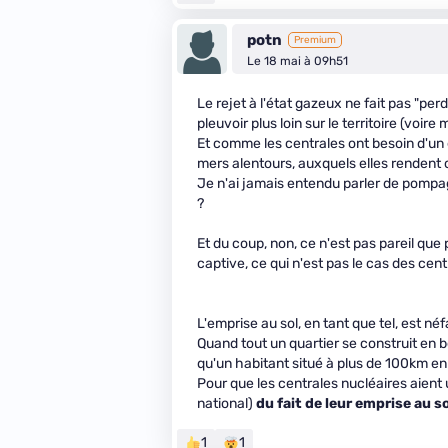
potn
Premium
Le 18 mai à 09h51
Le rejet à l'état gazeux ne fait pas "pe
pleuvoir plus loin sur le territoire (voi
Et comme les centrales ont besoin d'un én
mers alentours, auxquels elles rendent 
Je n'ai jamais entendu parler de pompage
?
Et du coup, non, ce n'est pas pareil qu
captive, ce qui n'est pas le cas des cent
L'emprise au sol, en tant que tel, est né
Quand tout un quartier se construit en b
qu'un habitant situé à plus de 100km en 
Pour que les centrales nucléaires aient
national)
du fait de leur emprise au s
1
1