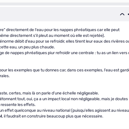
rdre" directement de l'eau pour les nappes phréatiques car elle peut
re même directement s'il pleut au moment où elle est rejetée).
orme débit d'eau pour se refroidir, elles tirent leur eaux des rivières o
cette eau, un peu plus chaude.
 de nappes phréatiques piur refroidir une centrale : tu as un lien vers
e pour les exemples que tu donnes car, dans ces exemples, l'eau est gar
rales.
faste, certes, mais là on parle d'une échelle négligeable.
étonnant tout, oui, ça a un impact local non négligeable, mais je doutes
ressente les effets.
 un effet quelconque au niveau national (puisqu'elles agissent au niveau
ol
, il faudrait en construire beaucoup plus que nécessaire.