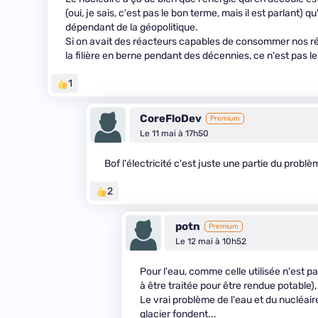
(oui, je sais, c'est pas le bon terme, mais il est parlant) 
dépendant de la géopolitique.
Si on avait des réacteurs capables de consommer nos rés
la filière en berne pendant des décennies, ce n'est pas le
1
CoreFloDev
Premium
Le 11 mai à 17h50
Bof l'électricité c'est juste une partie du problè
2
potn
Premium
Le 12 mai à 10h52
Pour l'eau, comme celle utilisée n'est p
à être traitée pour être rendue potable)
Le vrai problème de l'eau et du nucléaire,
glacier fondent...