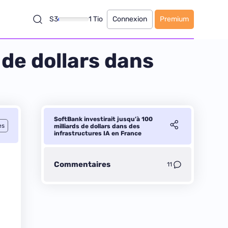
S3
1 Tio
Connexion
Premium
 de dollars dans
SoftBank investirait jusqu’à 100
es
milliards de dollars dans des
infrastructures IA en France
Commentaires
11