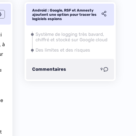
Android : Google, RSF et Amnesty
ajoutent une option pour tracer les
logiciels espions
i
Système de logging très bavard,
chiffré et stocké sur Google cloud
 à
Des limites et des risques
ur
Commentaires
s
9
te
t