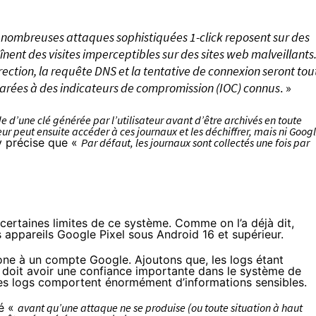
de nombreuses attaques sophistiquées 1-click reposent sur des
înent des visites imperceptibles sur des sites web malveillants
rection, la requête DNS et la tentative de connexion seront tou
arées à des indicateurs de compromission (IOC) connus
. »
de d’une clé générée par l’utilisateur avant d’être archivés en toute
eur peut ensuite accéder à ces journaux et les déchiffrer, mais ni Goog
 précise que «
Par défaut, les journaux sont collectés une fois par
rtaines limites de ce système. Comme on l’a déjà dit,
s appareils Google Pixel sous Android 16 et supérieur.
tphone à un compte Google. Ajoutons que, les logs étant
ur doit avoir une confiance importante dans le système de
 ces logs comportent énormément d’informations sensibles.
vé «
avant qu’une attaque ne se produise (ou toute situation à haut