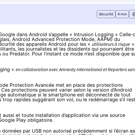
Sécurité
4 min
Google dans Android s’appelle « Intrusion Logging » Celle-c
nglais, Android Advanced Protection Mode, AAPM) du
écurité des appareils Android pour les «
utilisateurs à risque
»,
itants, les journalistes et les dissidents qui pourraient être
ou Predator. Pour l’instant ce mode n’est disponible que s
gging «
en collaboration avec Amnesty International et Reporters san
Mode Protection Avancée met en place des protections
 Ces protections peuvent varier selon la version d’Android
age automatique si le smartphone est déconnecté de tout
 trop rapides suggérant son vol, ou le redémarrage s’il res
 aussi et toute installation d’application via une source
oogle Play obligatoire.
de données par USB non autorisé précédemment si l’écran es