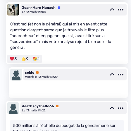
Jean-Marc Manach
Équipe
Le 12 mai à 16h08
C'est moi (et non le général) qui ai mis en avant cette
question d'argent parce que je trouvais le titre plus
"accrocheur" et engageant que si j'avais titré sur la
"souveraineté", mais votre analyse rejoint bien celle du
général.
3
9
1
seldo
Premium
Modifié le 12 mai à 18h29
.
deathscythe0666
Premium
Le 13 mai à 14h22
500 millions à l'échelle du budget de la gendarmerie sur