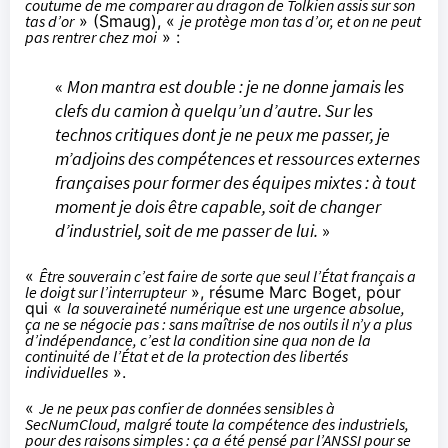
coutume de me comparer au dragon de Tolkien assis sur son
tas d’or
» (
Smaug
), «
je protège mon tas d’or, et on ne peut
pas rentrer chez moi
» :
«
Mon mantra est double : je ne donne jamais les
clefs du camion à quelqu’un d’autre. Sur les
technos critiques dont je ne peux me passer, je
m’adjoins des compétences et ressources externes
françaises pour former des équipes mixtes : à tout
moment je dois être capable, soit de changer
d’industriel, soit de me passer de lui.
»
«
Être souverain c’est faire de sorte que seul l’État français a
le doigt sur l’interrupteur
», résume Marc Boget, pour
qui «
la souveraineté numérique est une urgence absolue,
ça ne se négocie pas : sans maîtrise de nos outils il n’y a plus
d’indépendance, c’est la condition sine qua non de la
continuité de l’État et de la protection des libertés
individuelles
».
«
Je ne peux pas confier de données sensibles à
SecNumCloud
, malgré toute la compétence des industriels,
pour des raisons simples : ça a été pensé par l’ANSSI pour se