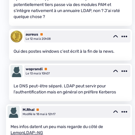
potentiellement tiers passe via des modules PAM et
s'intègre nativement à un annuaire LDAP, non ? J'ai raté
quelque chose ?
aureus
Premium
Le 12 mai à 20h08
Oui des postes windows c'est écrit à la fin de la news.
woprandi
Premium
Le 13 mai à 10h07
Le DNS peut-être séparé. LDAP peut servir pour
l'authentification mais en général on préfère Kerberos
M.Rhal
Premium
Modifié le 18 mai à 12h17
Mes infos datent un peu mais regarde du côté de
LemonLDAP::NG