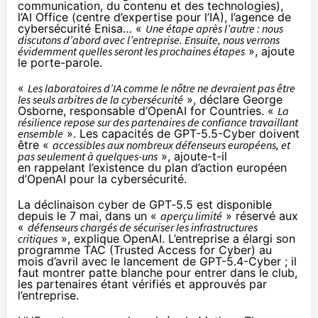
communication, du contenu et des technologies),
l’AI Office (centre d’expertise pour l’IA), l’agence de
cybersécurité Enisa… «
Une étape après l’autre : nous
discutons d’abord avec l’entreprise. Ensuite, nous verrons
évidemment quelles seront les prochaines étapes
», ajoute
le porte-parole.
«
Les laboratoires d’IA comme le nôtre ne devraient pas être
les seuls arbitres de la cybersécurité
»,
déclare
George
Osborne, responsable d’OpenAI for Countries. «
La
résilience repose sur des partenaires de confiance travaillant
ensemble
». Les capacités de GPT-5.5-Cyber doivent
être «
accessibles aux nombreux défenseurs européens, et
pas seulement à quelques-uns
», ajoute-t-il
en
rappelant
l’existence du plan d’action européen
d’OpenAI pour la cybersécurité.
La déclinaison cyber de
GPT‑5.5
est disponible
depuis le 7 mai, dans un «
aperçu limité
» réservé aux
«
défenseurs chargés de sécuriser les infrastructures
critiques
»,
explique
OpenAI. L’entreprise a
élargi
son
programme TAC (Trusted Access for Cyber) au
mois d’avril avec le lancement de GPT-5.4-Cyber ; il
faut montrer patte blanche pour entrer dans le club,
les partenaires étant vérifiés et approuvés par
l’entreprise.