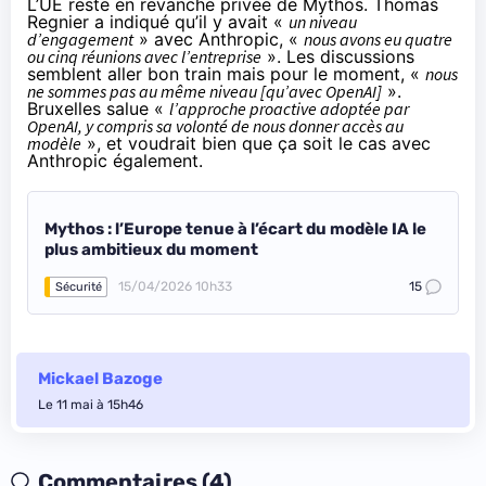
L’UE reste en revanche privée de Mythos. Thomas
Regnier a indiqué qu’il y avait «
un niveau
d’engagement
» avec Anthropic, «
nous avons eu quatre
ou cinq réunions avec l’entreprise
». Les discussions
semblent aller bon train mais pour le moment, «
nous
ne sommes pas au même niveau [qu’avec OpenAI]
».
Bruxelles salue «
l’approche proactive adoptée par
OpenAI, y compris sa volonté de nous donner accès au
modèle
», et voudrait bien que ça soit le cas avec
Anthropic également.
Mythos : l’Europe tenue à l’écart du modèle IA le
plus ambitieux du moment
15/04/2026 10h33
15
Sécurité
Mickael Bazoge
Le 11 mai à 15h46
Commentaires (4)