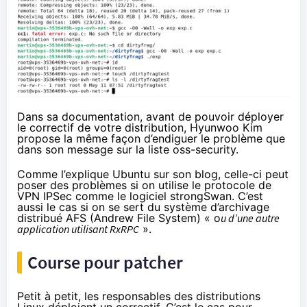
Dans sa documentation, avant de pouvoir déployer
le correctif de votre distribution, Hyunwoo Kim
propose la même façon d’endiguer le problème que
dans son message sur la liste oss-security.
Comme l’explique Ubuntu sur son
blog
, celle-ci peut
poser des problèmes si on utilise le protocole de
VPN
IPSec
comme le logiciel
strongSwan
. C’est
aussi le cas si on se sert du système d’archivage
distribué
AFS
(Andrew File System) « o
u d’une autre
application utilisant RxRPC
».
Course pour patcher
Petit à petit, les responsables des distributions
Linux déploient un correctif. C’est le cas pour