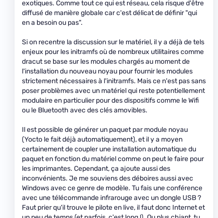
exotiques. Comme tout ce qui est réseau, cela risque d'être
diffusé de manière globale car c'est délicat de définir "qui
en a besoin ou pas".
Si on recentre la discussion sur le matériel, il y a déjà de tels
enjeux pour les initramfs où de nombreux utilitaires comme
dracut se base sur les modules chargés au moment de
l'installation du nouveau noyau pour fournir les modules
strictement nécessaires à l'initramfs. Mais ce n'est pas sans
poser problèmes avec un matériel qui reste potentiellement
modulaire en particulier pour des dispositifs comme le Wifi
ou le Bluetooth avec des clés amovibles.
Il est possible de générer un paquet par module noyau
(Yocto le fait déjà automatiquement), et il y a moyen
certainement de coupler une installation automatique du
paquet en fonction du matériel comme on peut le faire pour
les imprimantes. Cependant, ça ajoute aussi des
inconvénients. Je me souviens des déboires aussi avec
Windows avec ce genre de modèle. Tu fais une conférence
avec une télécommande infrarouge avec un dongle USB ?
Faut prier qu'il trouve le pilote en live, il faut donc Internet et
un peu de temps (et parfois, c'est long !). Ou plus chiant, tu