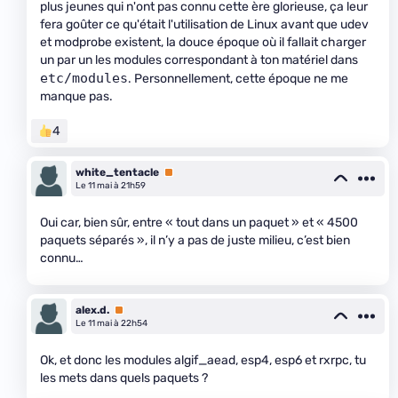
plus jeunes qui n'ont pas connu cette ère glorieuse, ça leur
fera goûter ce qu'était l'utilisation de Linux avant que udev
et modprobe existent, la douce époque où il fallait charger
un par un les modules correspondant à ton matériel dans
etc/modules
. Personnellement, cette époque ne me
manque pas.
4
white_tentacle
Premium
Le 11 mai à 21h59
Oui car, bien sûr, entre « tout dans un paquet » et « 4500
paquets séparés », il n’y a pas de juste milieu, c’est bien
connu…
alex.d.
Premium
Le 11 mai à 22h54
Ok, et donc les modules algif_aead, esp4, esp6 et rxrpc, tu
les mets dans quels paquets ?