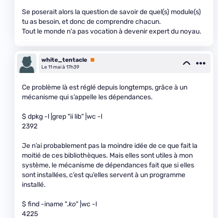
Se poserait alors la question de savoir de quel(s) module(s)
tu as besoin, et donc de comprendre chacun.
Tout le monde n'a pas vocation à devenir expert du noyau.
white_tentacle
Premium
Le 11 mai à 17h39
Ce problème là est réglé depuis longtemps, grâce à un
mécanisme qui s’appelle les dépendances.
$ dpkg -l |grep "ii lib" |wc -l
2392
Je n’ai probablement pas la moindre idée de ce que fait la
moitié de ces bibliothèques. Mais elles sont utiles à mon
système, le mécanisme de dépendances fait que si elles
sont installées, c’est qu’elles servent à un programme
installé.
$ find -iname "
.ko
" |wc -l
4225