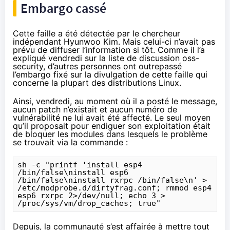
Embargo cassé
Cette faille a été détectée par le chercheur
indépendant Hyunwoo Kim. Mais celui-ci n’avait pas
prévu de diffuser l’information si tôt. Comme il l’a
expliqué
vendredi sur la liste de discussion oss-
security, d’autres personnes ont outrepassé
l’embargo fixé sur la divulgation de cette faille qui
concerne la plupart des distributions Linux.
Ainsi, vendredi, au moment où il a posté le message,
aucun patch n’existait et aucun numéro de
vulnérabilité ne lui avait été affecté. Le seul moyen
qu’il proposait pour endiguer son exploitation était
de bloquer les modules dans lesquels le problème
se trouvait via la commande :
sh -c "printf 'install esp4 
/bin/false\ninstall esp6 
/bin/false\ninstall rxrpc /bin/false\n' > 
/etc/modprobe.d/dirtyfrag.conf; rmmod esp4 
esp6 rxrpc 2>/dev/null; echo 3 > 
/proc/sys/vm/drop_caches; true"
Depuis, la communauté s’est affairée à mettre tout