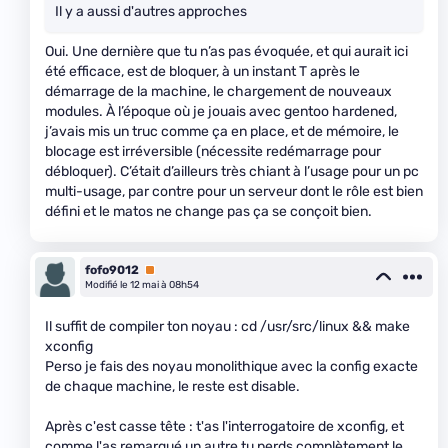
Il y a aussi d'autres approches
Oui. Une dernière que tu n’as pas évoquée, et qui aurait ici
été efficace, est de bloquer, à un instant T après le
démarrage de la machine, le chargement de nouveaux
modules. À l’époque où je jouais avec gentoo hardened,
j’avais mis un truc comme ça en place, et de mémoire, le
blocage est irréversible (nécessite redémarrage pour
débloquer). C’était d’ailleurs très chiant à l’usage pour un pc
multi-usage, par contre pour un serveur dont le rôle est bien
défini et le matos ne change pas ça se conçoit bien.
fofo9012
Premium
Modifié le 12 mai à 08h54
Il suffit de compiler ton noyau : cd /usr/src/linux && make
xconfig
Perso je fais des noyau monolithique avec la config exacte
de chaque machine, le reste est disable.
Après c'est casse tête : t'as l'interrogatoire de xconfig, et
comme l'as remarqué un autre tu perds complètement le