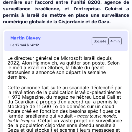
dernière sur l’accord entre l’unité 8200, agence de
surveillance israélienne, et l’entreprise. Celui-ci a
permis à Israël de mettre en place une surveillance
numérique globale de la Cisjordanie et de Gaza.
Martin Clavey
Société
4 min
Le 13 mai à 14h12
Le directeur général de Microsoft Israël depuis
2022, Alon Haimovich, va quitter son poste. Selon
le média israélien
Globes
, la filiale du géant
étatsunien a annoncé son départ la semaine
dernière.
Cette annonce fait suite au scandale déclenché par
la
révélation
de la publication israélo-palestinienne
+ 972 Magazine, du magazine hébreu Local Call et
du Guardian à propos d’un accord qui a permis le
stockage de 11 500 To de données sur un cloud
Azure créé en fonction des besoins spécifiques de
l’armée israélienne qui voulait
« tracer tout le monde,
tout le temps »
. C’était un vaste projet de surveillance
de la population cisjordanienne étendu ensuite à
Gaza et qui stockait et scannait leurs messages et