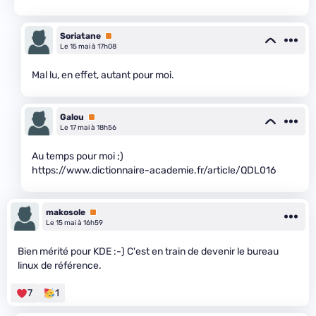
Soriatane
Premium
Le 15 mai à 17h08
Mal lu, en effet, autant pour moi.
Galou
Premium
Le 17 mai à 18h56
Au temps pour moi ;)
https://www.dictionnaire-academie.fr/article/QDL016
makosole
Premium
Le 15 mai à 16h59
Bien mérité pour KDE :-) C'est en train de devenir le bureau
linux de référence.
7
1