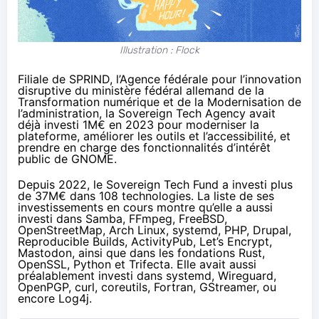
Illustration : Flock
Filiale de SPRIND
, l’Agence fédérale pour l’innovation
disruptive du ministère fédéral allemand de la
Transformation numérique et de la Modernisation de
l’administration, la
Sovereign Tech Agency
avait
déjà investi
1M€ en 2023
pour moderniser la
plateforme, améliorer les outils et l’accessibilité, et
prendre en charge des fonctionnalités d’intérêt
public de GNOME.
Depuis 2022, le
Sovereign Tech Fund
a investi
plus
de 37M€ dans 108 technologies
. La liste de ses
investissements en cours montre qu’elle a aussi
investi dans Samba, FFmpeg, FreeBSD,
OpenStreetMap, Arch Linux, systemd, PHP, Drupal,
Reproducible Builds, ActivityPub, Let’s Encrypt,
Mastodon, ainsi que dans les fondations Rust,
OpenSSL, Python et Trifecta. Elle avait aussi
préalablement investi dans systemd, Wireguard,
OpenPGP, curl, coreutils, Fortran, GStreamer, ou
encore Log4j.