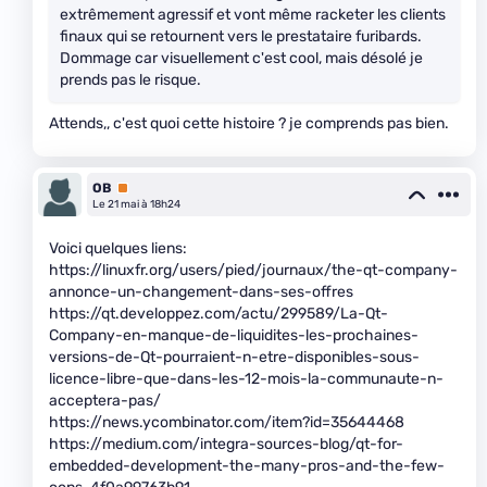
extrêmement agressif et vont même racketer les clients
finaux qui se retournent vers le prestataire furibards.
Dommage car visuellement c'est cool, mais désolé je
prends pas le risque.
Attends,, c'est quoi cette histoire ? je comprends pas bien.
OB
Premium
Le 21 mai à 18h24
Voici quelques liens:
https://linuxfr.org/users/pied/journaux/the-qt-company-
annonce-un-changement-dans-ses-offres
https://qt.developpez.com/actu/299589/La-Qt-
Company-en-manque-de-liquidites-les-prochaines-
versions-de-Qt-pourraient-n-etre-disponibles-sous-
licence-libre-que-dans-les-12-mois-la-communaute-n-
acceptera-pas/
https://news.ycombinator.com/item?id=35644468
https://medium.com/integra-sources-blog/qt-for-
embedded-development-the-many-pros-and-the-few-