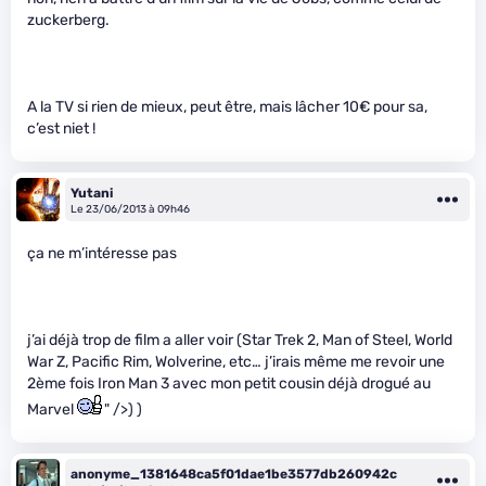
zuckerberg.
A la TV si rien de mieux, peut être, mais lâcher 10€ pour sa,
c’est niet !
Yutani
Le 23/06/2013 à 09h46
ça ne m’intéresse pas
j’ai déjà trop de film a aller voir (Star Trek 2, Man of Steel, World
War Z, Pacific Rim, Wolverine, etc… j’irais même me revoir une
2ème fois Iron Man 3 avec mon petit cousin déjà drogué au
Marvel
" />) )
anonyme_1381648ca5f01dae1be3577db260942c