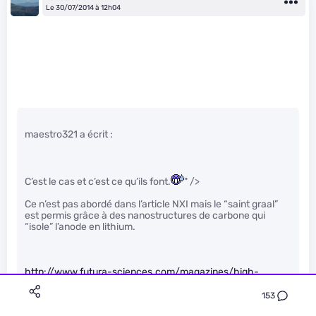
Le 30/07/2014 à 12h04
maestro321 a écrit :
C’est le cas et c’est ce qu’ils font.
" />
Ce n’est pas abordé dans l’article NXI mais le “saint graal”
est permis grâce à des nanostructures de carbone qui
“isole” l’anode en lithium.
http://www.futura-sciences.com/magazines/high-
tech/infos/actu/d/technologie-auto…
153