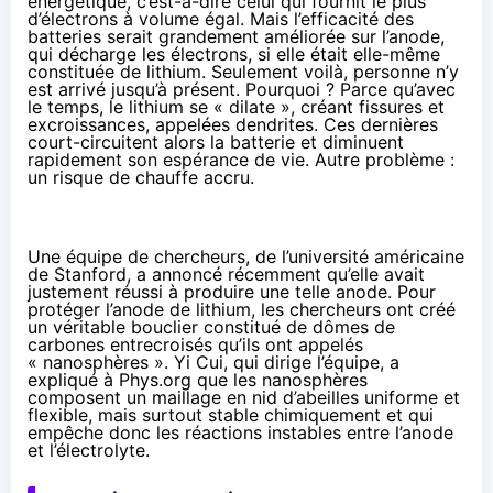
énergétique, c’est-à-dire celui qui fournit le plus
d’électrons à volume égal. Mais l’efficacité des
batteries serait grandement améliorée sur l’anode,
qui décharge les électrons, si elle était elle-même
constituée de lithium. Seulement voilà, personne n’y
est arrivé jusqu’à présent. Pourquoi ? Parce qu’avec
le temps, le lithium se « dilate », créant fissures et
excroissances, appelées dendrites. Ces dernières
court-circuitent alors la batterie et diminuent
rapidement son espérance de vie. Autre problème :
un risque de chauffe accru.
Une équipe de chercheurs, de l’université américaine
de Stanford,
a annoncé récemment
qu’elle avait
justement réussi à produire une telle anode. Pour
protéger l’anode de lithium, les chercheurs ont créé
un véritable bouclier constitué de dômes de
carbones entrecroisés qu’ils ont appelés
« nanosphères ». Yi Cui, qui dirige l’équipe, a
expliqué à Phys.org
que les nanosphères
composent un maillage en nid d’abeilles uniforme et
flexible, mais surtout stable chimiquement et qui
empêche donc les réactions instables entre l’anode
et l’électrolyte.