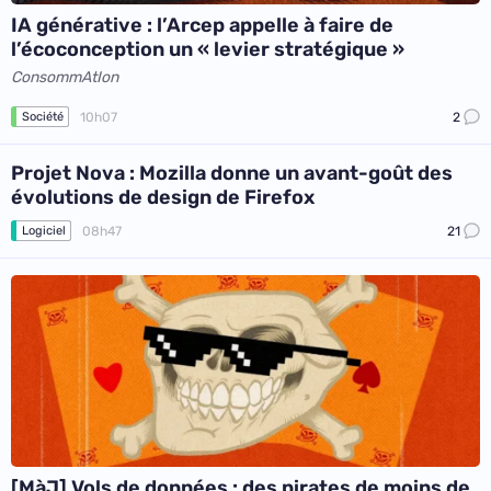
IA générative : l’Arcep appelle à faire de
l’écoconception un « levier stratégique »
ConsommAtIon
10h07
2
Société
Projet Nova : Mozilla donne un avant-goût des
évolutions de design de Firefox
08h47
21
Logiciel
[MàJ] Vols de données : des pirates de moins de