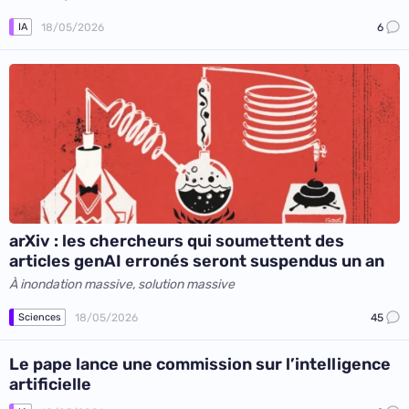
18/05/2026
6
IA
arXiv : les chercheurs qui soumettent des
articles genAI erronés seront suspendus un an
À inondation massive, solution massive
18/05/2026
45
Sciences
Le pape lance une commission sur l’intelligence
artificielle